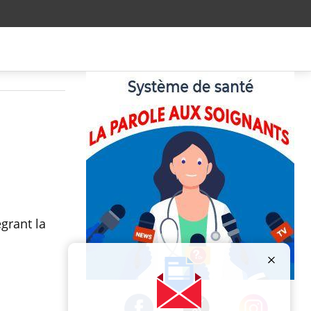
a
égrant la
Publicité