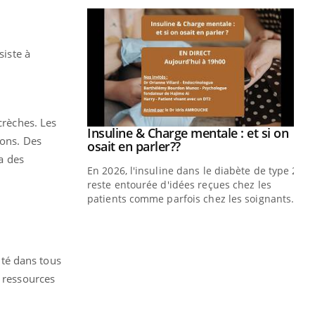
siste à
crèches. Les
prendre pour
Insuline & Charge mentale : et si on
Youtube
ions. Des
Youtube
osait en parler??
ia des
illard mental ou
En 2026, l'insuline dans le diabète de type 2
ptômes de la
reste entourée d'idées reçues chez les
ples ce qui la rend
patients comme parfois chez les soignants.
Ec
You
pré
anté dans tous
L'é
ryt
s ressources
sol
sont