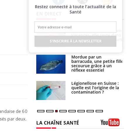
Restez connecté à toute l’actualité de la
Twitter
Facebook
Instagram
Santé
EN DIRECT
i manger moins
Mordue par une tique en
éines pourrait
vacances, elle reste dans
ent être bénéfique
le coma pendant 42 jours
S'INSCRIRE À LA NEWSLETTER
e et chaleur : ce
Mordue par un
la science
barracuda, une petite fille
secourue grâce à un
réflexe essentiel
phone nuit-il à
Légionellose en Suisse :
tissage de la
quelle est l’origine de la
?
contamination ?
landaise de 60
isés par deux.
LA CHAÎNE SANTÉ
Youtube