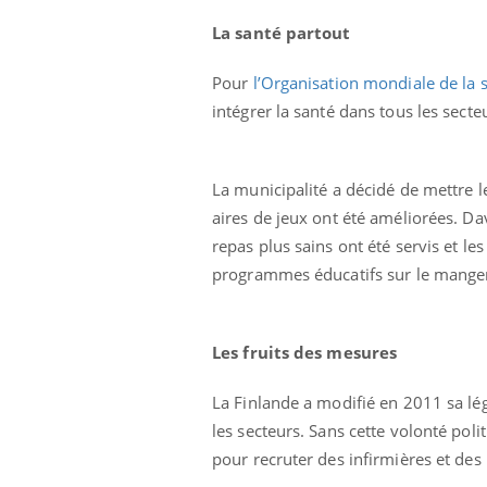
La santé partout
Pour
l’Organisation mondiale de la s
intégrer la santé dans tous les secte
La municipalité a décidé de mettre l
Ecz
You
aires de jeux ont été améliorées. Da
exp
repas plus sains ont été servis et le
Il y
programmes éducatifs sur le manger
d'au
ques
mont
Les fruits des mesures
La Finlande a modifié en 2011 sa légi
les secteurs. Sans cette volonté pol
pour recruter des infirmières et de