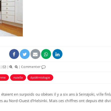
Pourquoi votre ventre
Pourquo
gâche-t-il les premiers
de prot
jours de vos vacances ?
finalem
Fortes chaleurs :
Grossess
pourquoi le risque de
que dit 
noyade grimpe-t-il ?
|
|
|
Commenter
Le Viagra pourrait-il
Le smart
freiner la propagation du
l'appren
omme
nutella
épidémiologie
cancer ?
lecture 
taient en surpoids ou obèses il y a six ans à Seinäjoki, ville fin
s au Nord-Ouest d’Helsinki. Mais ces chiffres ont depuis été div