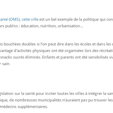
anté (OMS), cette ville
est un bel exemple de la politique qui con
urs publics : éducation, nutrition, urbanisation…
es bouchées doubles si l’on peut dire dans les écoles et dans les 
éma Chronique des Mains :
Carence en fer : com
tube
Youtube
vantage d’activités physiques ont été organisées lors des récréat
Youtube
Youtube
liquer ma maladie
prévenir
s snacks sucrés éliminés. Enfants et parents ont été sensibilisés v
 a des sujets qui sont faciles à aborder...
Fatigue, irritabilité, brou
 sain.
tres non ! D'un côté, poser des
même alopécie… Les sym
tions sur la maladie d'un proche c'est
carence en fer sont multi
rer ...
...
slation sur la santé pour inciter toutes les villes à intégrer la s
itique, de nombreuses municipalités n’auraient pas pu trouver le
s médecins supplémentaires.