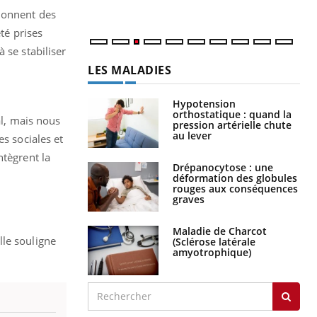
 donnent des
té prises
 se stabiliser
LES MALADIES
Hypotension
orthostatique : quand la
al, mais nous
pression artérielle chute
au lever
es sociales et
ntègrent la
Drépanocytose : une
déformation des globules
rouges aux conséquences
graves
Maladie de Charcot
lle souligne
(Sclérose latérale
amyotrophique)