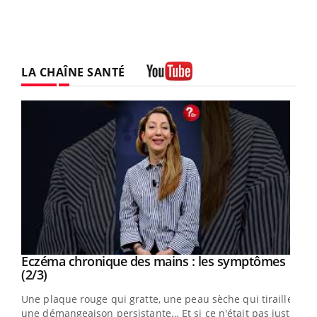
LA CHAÎNE SANTÉ
Youtube
Eczéma chronique des mains : les symptômes
Youtube
Youtube
(2/3)
ris,
Une plaque rouge qui gratte, une peau sèche qui tiraille,
une démangeaison persistante… Et si ce n'était pas juste