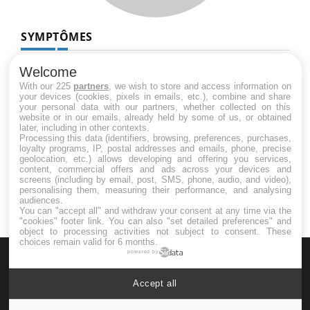
SYMPTÔMES
Douleurs de l’avant-pied : des
Welcome
métatarsalgies à 90 % liées à problème
With our 225
partners
, we wish to store and access information on
d’appui
your devices (cookies, pixels in emails, etc.), combine and share
your personal data with our partners, whether collected on this
website or in our emails, already held by some of us, or obtained
later, including in other contexts.
Mauvaise haleine : il faut améliorer
Processing this data (identifiers, browsing, preferences, purchases,
l’hygiène bucco-dentaire
loyalty programs, IP, postal addresses and emails, phone, precise
geolocation, etc.) allows developing and offering you services,
content, commercial offers and ads across your devices and
screens (including by email, post, SMS, phone, audio, and video),
personalising them, measuring their performance, and analysing
audiences.
You can "accept all" and withdraw your consent at any time via the
"cookies" footer link
. You can also "set detailed preferences" and
object to processing activities not subject to consent. These
choices remain valid for 6 months.
powered by
Accept all