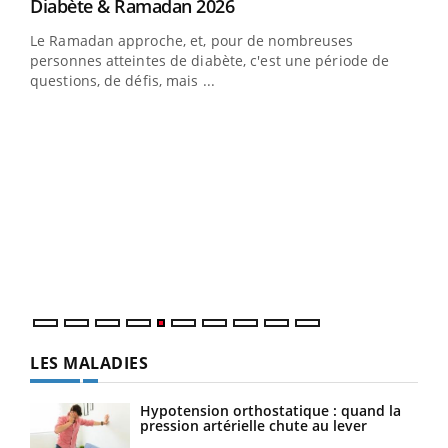
Youtube
Diabète & Ramadan 2026
Youtube
Le Ramadan approche, et, pour de nombreuses
vie !
personnes atteintes de diabète, c'est une période de
…
questions, de défis, mais ...
Un 
You
à l
Un é
mati
numé
LES MALADIES
Hypotension orthostatique : quand la
pression artérielle chute au lever