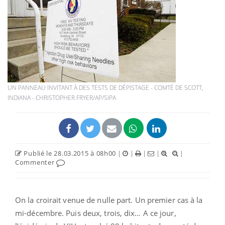
UN PANNEAU INVITANT À DES TESTS DE DÉPISTAGE - COMTÉ DE SCOTT,
INDIANA - CHRISTOPHER FRYER/AP/SIPA
Publié le 28.03.2015 à 08h00
|
|
|
|
|
Commenter
On la croirait venue de nulle part. Un premier cas à la
mi-décembre. Puis deux, trois, dix… A ce jour,