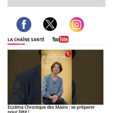
Twitter
Facebook
Instagram
LA CHAÎNE SANTÉ
Youtube
Eczéma Chronique des Mains : se préparer
Youtube
Youtube
pour l’été !