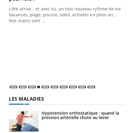
L'été arrive… et avec lui, un tout nouveau rythme de vie !
Vacances, plage, piscine, soleil, activités en plein air…
Nos mains sont ...
Youtube
Diabète & Ramadan 2026
Un 
Youtube
You
à l
Un é
mati
numé
LES MALADIES
Hypotension orthostatique : quand la
pression artérielle chute au lever