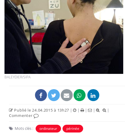
BALEYDIER/SIPA
Publié le 24.04.2015 à 13h27
|
|
|
|
|
Commenter
Mots clés :
ordinateur
périnée