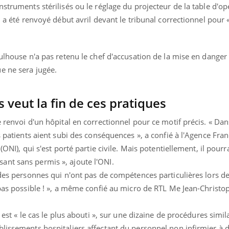
nstruments stérilisés ou le réglage du projecteur de la table d'op
n a été renvoyé début avril devant le tribunal correctionnel pour 
Mulhouse n'a pas retenu le chef d'accusation de la mise en danger 
e ne sera jugée.
s veut la fin de ces pratiques
 renvoi d'un hôpital en correctionnel pour ce motif précis. « Dan
s patients aient subi des conséquences », a confié à l'Agence Fra
(ONI), qui s'est porté partie civile. Mais potentiellement, il pourra
nt sans permis », ajoute l'ONI.
 des personnes qui n'ont pas de compétences particulières lors de
 pas possible ! », a même confié au micro de RTL Me Jean-Christo
 est « le cas le plus abouti », sur une dizaine de procédures simil
lissements hospitaliers affectant du personnel non infirmier à 