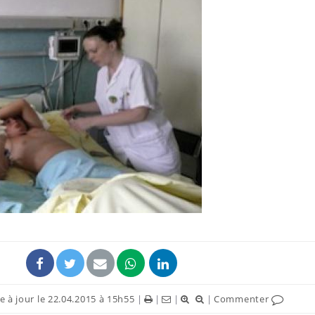
Mortalité infantile : un
Toujour
rapport s’interroge sur
comment
son taux élevé en France
empiète
sur nos 
Grossesse à risque : ce jus
Cancer c
naturel attire l'attention
stratégi
des chercheurs
changé 
basque
Comment oublier les
Chikung
écrans en vacances ?
West Nil
t-il dan
France ?
 à jour le 22.04.2015 à 15h55
|
|
|
|
Commenter