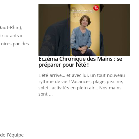
Haut-Rhin),
irculants ».
oires par des
ale : et si on
Eczéma Chronique des Mains : se
Youtube
ube
Youtube
préparer pour l’été !
e diabète de type 2
L'été arrive… et avec lui, un tout nouveau
çues chez les
rythme de vie ! Vacances, plage, piscine,
ez les soignants.
soleil, activités en plein air… Nos mains
sont ...
Di
You
Le 
nom
dia
défi
 de l'équipe