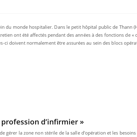
sein du monde hospitalier. Dans le petit hôpital public de Thann (
retien ont été affectés pendant des années à des fonctions de « c
-ci doivent normalement être assurées au sein des blocs opérat
ence en fer : comprendre pour
Insuline & Charge ment
tube
Youtube
Youtube
Yout
venir
osait en parler??
gue, irritabilité, brouillard mental ou
En 2026, l'insuline dans l
e alopécie… Les symptômes de la
reste entourée d'idées re
nce en fer sont multiples ce qui la rend
patients comme parfois ch
a profession d’infirmier »
e gérer la zone non stérile de la salle d'opération et les besoins