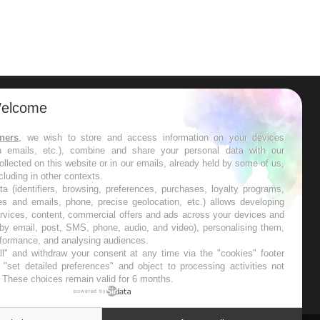
s’interroge sur son taux élevé en
France
elcome
ER
tners
, we wish to store and access information on your devices
in emails, etc.), combine and share your personal data with our
s les semaines les meilleures
ollected on this website or in our emails, already held by some of us,
ncluding in other contexts.
ta (identifiers, browsing, preferences, purchases, loyalty programs,
es and emails, phone, precise geolocation, etc.) allows developing
ervices, content, commercial offers and ads across your devices and
 by email, post, SMS, phone, audio, and video), personalising them,
RE
rformance, and analysing audiences.
l" and withdraw your consent at any time via the "cookies" footer
"set detailed preferences" and object to processing activities not
. These choices remain valid for 6 months.
powered by