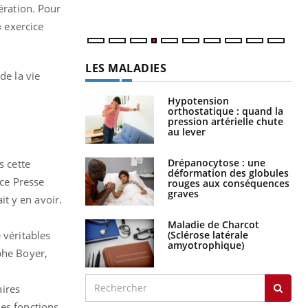
ération. Pour
« exercice
LES MALADIES
de la vie
Hypotension
orthostatique : quand la
pression artérielle chute
au lever
Drépanocytose : une
s cette
déformation des globules
nce Presse
rouges aux conséquences
graves
it y en avoir.
Maladie de Charcot
(Sclérose latérale
 véritables
amyotrophique)
phe Boyer,
aires
des fonctions