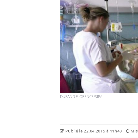
Syndrome métabolique :
quels sont les meilleurs
exercices physiques ?
Comment éviter une otite
pendant les vacances ?
Hantavirus : un cas
détecté chez un touriste
en France
DURAND FLORENCE/SIPA
Publié le 22.04.2015 à 11h48
|
Mise