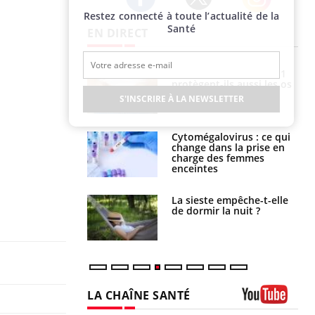
Restez connecté à toute l’actualité de la
Twitter
Facebook
Instagram
Santé
EN DIRECT
s connectés :
Les médicaments GLP-1
 le travail
protègent-ils aussi les os
 de plus en plus
?
S'INSCRIRE À LA NEWSLETTER
soirées
olorectal : une
Cytomégalovirus : ce qui
e simple aurait
change dans la prise en
la donne au Pays
charge des femmes
enceintes
unya, dengue,
La sieste empêche-t-elle
e : que se passe-
de dormir la nuit ?
s le sud de la
LA CHAÎNE SANTÉ
Youtube