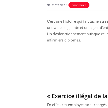
Mots clés :
honoraires
C’est une histoire qui fait tache au 
une aide-soignante et un agent d'ent
Un dysfonctionnement puisque celles
infirmiers diplômés.
Eczéma Chronique des Mains :
Car
Youtube
You
Youtube
expliquer ma maladie
pré
Il y a des sujets qui sont faciles à aborder...
Fati
d'autres non ! D'un côté, poser des
mêm
questions sur la maladie d'un proche c'est
care
montrer ...
...
« Exercice illégal de l
En effet, ces employés sont chargés d