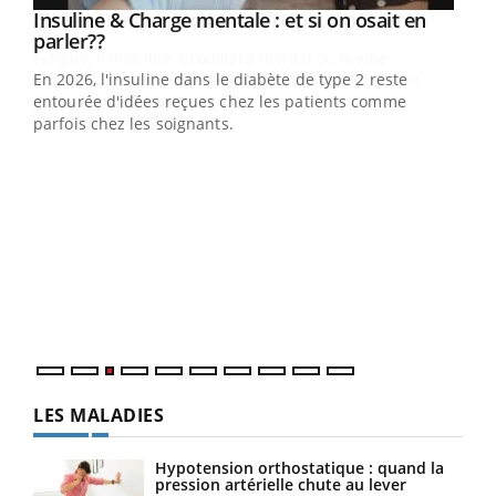
Youtube
Insuline & Charge mentale : et si on osait en
Youtube
Youtube
parler??
En 2026, l'insuline dans le diabète de type 2 reste
entourée d'idées reçues chez les patients comme
parfois chez les soignants.
Ecz
You
pour
L'ét
Vaca
Nos 
LES MALADIES
Hypotension orthostatique : quand la
pression artérielle chute au lever