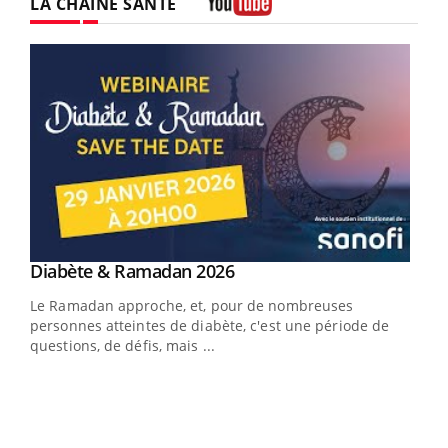
LA CHAÎNE SANTÉ
Youtube
Youtube
Diabète & Ramadan 2026
Youtube
Le Ramadan approche, et, pour de nombreuses
vie !
personnes atteintes de diabète, c'est une période de
…
questions, de défis, mais ...
Un 
You