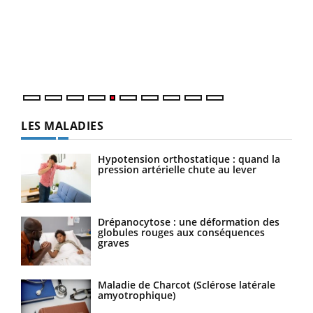
à l
Un é
mati
numé
LES MALADIES
Hypotension orthostatique : quand la
pression artérielle chute au lever
Drépanocytose : une déformation des
globules rouges aux conséquences
graves
Maladie de Charcot (Sclérose latérale
amyotrophique)