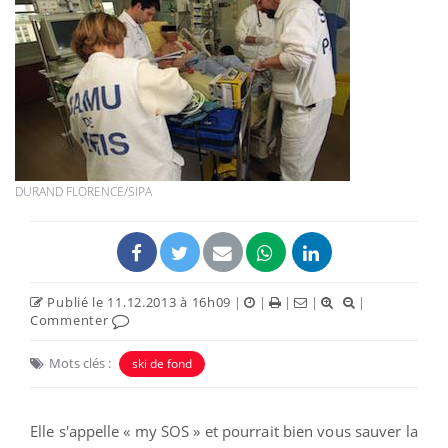
DURAND FLORENCE/SIPA
Publié le 11.12.2013 à 16h09
|
|
|
|
|
Commenter
Mots clés :
ski de fond
Elle s'appelle « my SOS » et pourrait bien vous sauver la