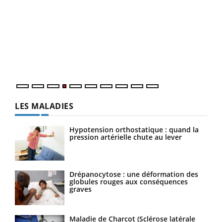
Dia
You
Le 
pers
ques
LES MALADIES
Hypotension orthostatique : quand la
pression artérielle chute au lever
Drépanocytose : une déformation des
globules rouges aux conséquences
graves
Maladie de Charcot (Sclérose latérale