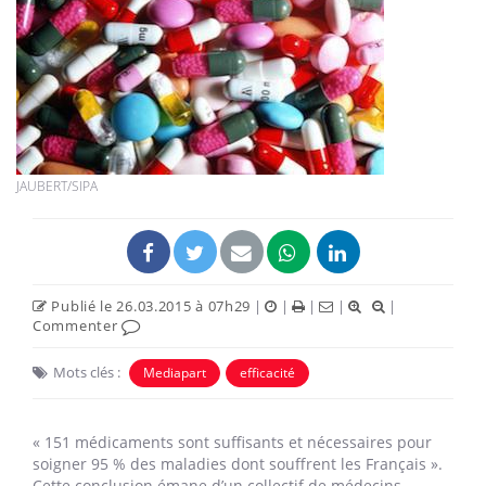
JAUBERT/SIPA
Publié le 26.03.2015 à 07h29
|
|
|
|
|
Commenter
Mots clés :
Mediapart
efficacité
« 151 médicaments sont suffisants et nécessaires pour
soigner 95 % des maladies dont souffrent les Français ».
Cette conclusion émane d’un collectif de médecins