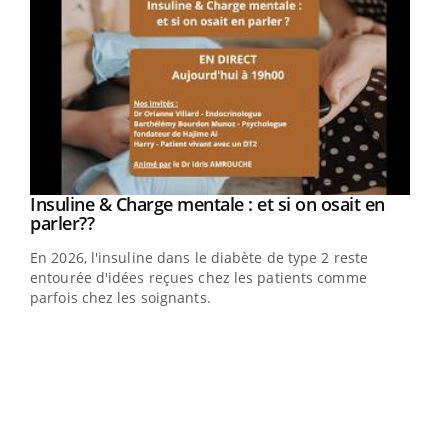
Youtube
Insuline & Charge mentale : et si on osait en
Youtube
Youtube
parler??
En 2026, l'insuline dans le diabète de type 2 reste
entourée d'idées reçues chez les patients comme
parfois chez les soignants.
Ecz
You
pour
L'ét
Vaca