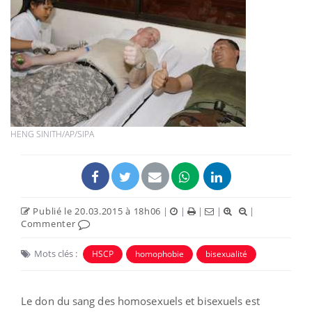
HENG SINITH/AP/SIPA
Publié le 20.03.2015 à 18h06
|
|
|
|
|
Commenter
Mots clés :
HSCP
homophobie
bisexualité
Le don du sang des homosexuels et bisexuels est