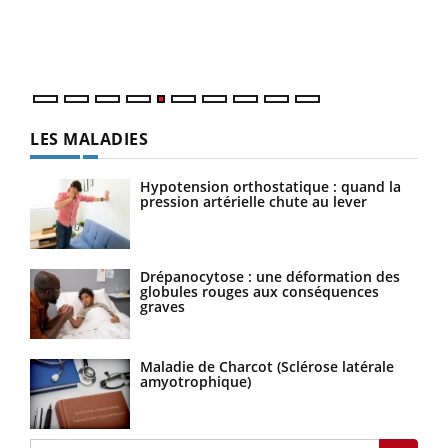
Un établissement lié à un groupe mutualiste innove en
vous
matière de bilan de santé : l'utilisation d'un « jumeau
épis
numérique » permet ...
LES MALADIES
Hypotension orthostatique : quand la
pression artérielle chute au lever
Drépanocytose : une déformation des
globules rouges aux conséquences
graves
Maladie de Charcot (Sclérose latérale
amyotrophique)