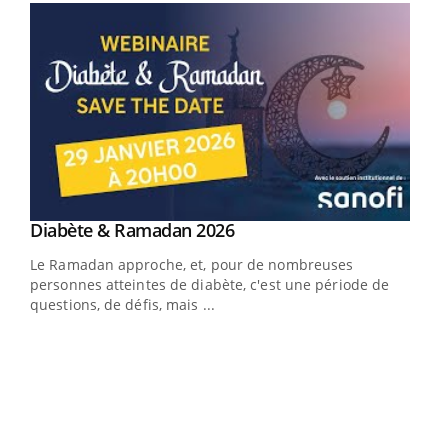
Youtube
Diabète & Ramadan 2026
Youtube
Le Ramadan approche, et, pour de nombreuses
personnes atteintes de diabète, c'est une période de
questions, de défis, mais ...
Un « jumeau numérique » pour faciliter l’accès
COU
Youtube
You
Youtube
à la médecine préventive
Coup