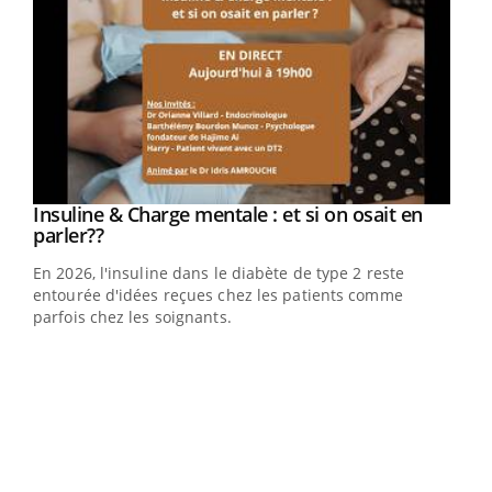
Insuline & Charge mentale : et si on osait en
Youtube
Youtube
parler??
En 2026, l'insuline dans le diabète de type 2 reste
entourée d'idées reçues chez les patients comme
parfois chez les soignants.
Ecz
You
pour
L'ét
Vaca