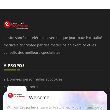
Le site santé de référence avec chaque jour toute l'actualité
médicale decryptée par des médecins en exercice et les
conseils des meilleurs spécialistes.
À PROPOS
Données personnelles et cookies
Qui sommes-nous
Conditions d'utilisation
Welcome
Plan du site
With our 225
partners
, we wish to store and access information on
Mentions Légales