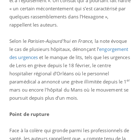
et à l’épuisement ». Un constat qui a pourtant fait naître
« un certain mécontentement qui s’est caractérisé par
quelques rassemblements dans l’Hexagone »,
rappellent les auteurs.
Selon le
Parisien-Aujourd’hui en France,
la note évoque
le cas de plusieurs hôpitaux, dénonçant l’
engorgement
des urgences
et le manque de lits, tels que les urgences
de Lens en grève depuis le 18 février, le centre
hospitalier régional d’Orléans où le personnel
er
paramédical a annoncé une grève illimitée depuis le 1
mars ou encore l’hôpital du Mans où le mouvement se
poursuit depuis plus d’un mois.
Point de rupture
Face à la colère qui gronde parmi les professionnels de
santé, les auteurs rappellent que, « compte tenu de la