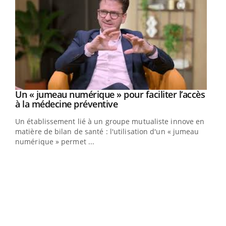
Un « jumeau numérique » pour faciliter l’accès
Youtube
Youtube
à la médecine préventive
Un établissement lié à un groupe mutualiste innove en
e
matière de bilan de santé : l'utilisation d'un « jumeau
numérique » permet ...
COU
You
Coup
vous
épis