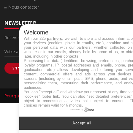
Nous contacter
NEWSLETTER
Welcome
Recevez toutes les semaines les meilleures infos santé
With our 225
partners
, we wish to store and access informati
your devices (cookies, pixels in emails, etc.), combine and 
your personal data with our partners, whether collected on 
website or in our emails, already held by some of us, or obt
later, including in other contexts.
Processing this data (identifiers, browsing, preferences, purch
loyalty programs, IP, postal addresses and emails, phone, pr
S'INSCRIRE
geolocation, etc.) allows developing and offering you servi
content, commercial offers and ads across your devices
screens (including by email, post, SMS, phone, audio, and vi
personalising them, measuring their performance, and analy
audiences.
You can "accept all" and withdraw your consent at any time vi
Pourquoi Docteur
Tous droits réservés, 2026
"cookies" footer link
. You can also "set detailed preferences
object to processing activities not subject to consent. T
choices remain valid for 6 months.
powered by
Accept all