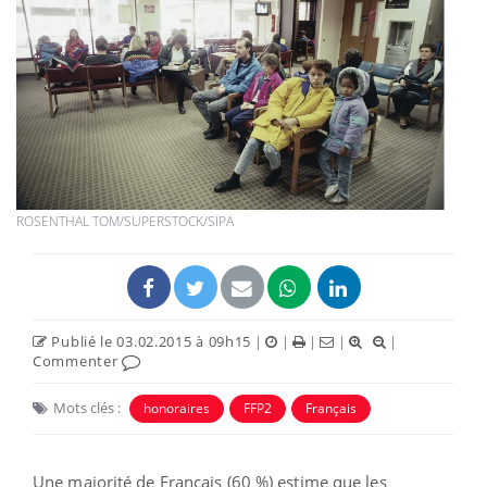
ROSENTHAL TOM/SUPERSTOCK/SIPA
Publié le 03.02.2015 à 09h15
|
|
|
|
|
Commenter
Mots clés :
honoraires
FFP2
Français
Une majorité de Français (60 %) estime que les