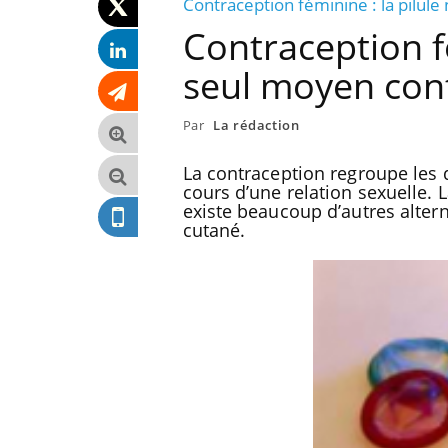
Contraception féminine : la pilule
Contraception fé
seul moyen cont
Par
La rédaction
La contraception regroupe les 
cours d’une relation sexuelle. L
existe beaucoup d’autres altern
cutané.
 pouvaient
Mon enfant est-il trop
ître sans
sensible ou simplement très
empathique ?