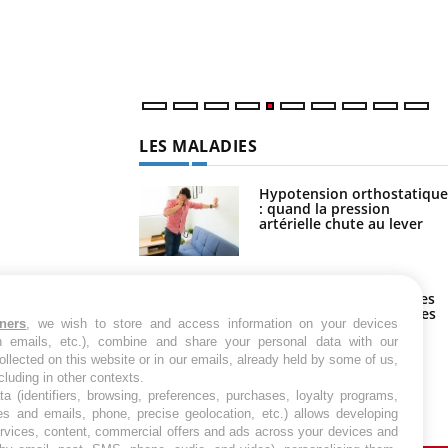
LES MALADIES
Hypotension orthostatique
: quand la pression
artérielle chute au lever
Drépanocytose : une
déformation des globules
rouges aux conséquences
graves
tners
, we wish to store and access information on your devices
in emails, etc.), combine and share your personal data with our
Maladie de Charcot
ollected on this website or in our emails, already held by some of us,
(Sclérose latérale
ncluding in other contexts.
amyotrophique)
ta (identifiers, browsing, preferences, purchases, loyalty programs,
es and emails, phone, precise geolocation, etc.) allows developing
ervices, content, commercial offers and ads across your devices and