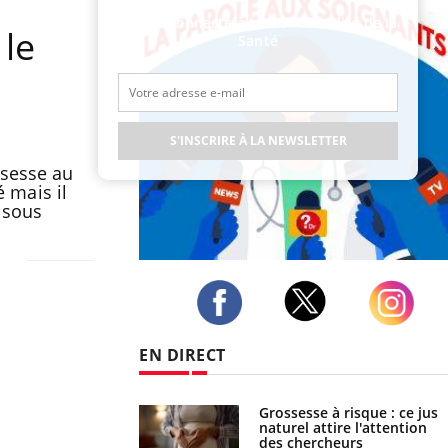
Restez connecté à toute l’actualité de la
 le
Santé
S'INSCRIRE À LA NEWSLETTER
ssesse au
é mais il
t sous
Publicité
Twitter
Facebook
Instagram
EN DIRECT
Grossesse à risque : ce jus
Cancer colorectal : une
naturel attire l'attention
stratégie simple aurait
des chercheurs
changé la donne au Pays