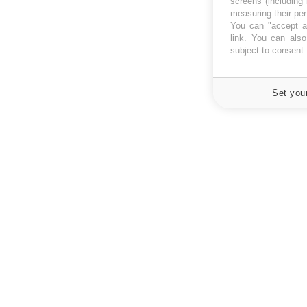
screens (including
measuring their pe
You can "accept al
link
. You can also 
subject to consent
Set you