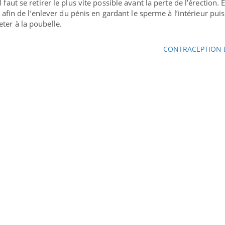
l faut
se retirer le plus vite possible avant la perte de l’érection
. 
tif afin de l’enlever du pénis en gardant le sperme à l’intérieur pui
eter à la poubelle.
CONTRACEPTION 
ma Chronique des Mains : se
be
Youtube
rer pour l’été !
arrive… et avec lui, un tout nouveau
 de vie ! Vacances, plage, piscine, soleil,
tés en plein air… Nos mains sont ...