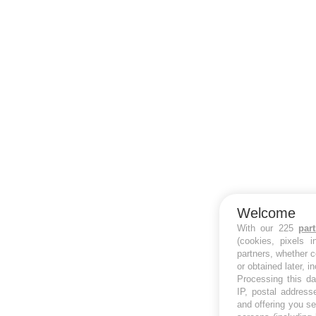
Welcome
With our 225
par
(cookies, pixels 
partners, whether c
or obtained later, i
Processing this da
IP, postal address
and offering you s