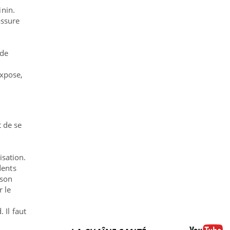
inin
.
assure
 de
expose,
 de se
lisation
.
dents
 son
r le
 Il faut