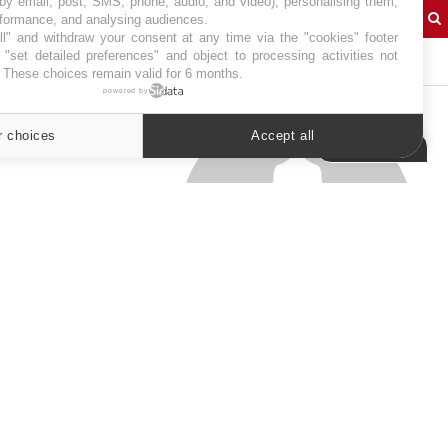
 by email, post, SMS, phone, audio, and video), personalising them,
rformance, and analysing audiences.
l" and withdraw your consent at any time via the "cookies" footer
J'AI MAL
"set detailed preferences" and object to processing activities not
. These choices remain valid for 6 months.
powered by
r choices
Accept all
Cookies settings
SYMPTÔMES
Douleurs de l’avant-pied :
des métatarsalgies à 90 %
liées à problème d’appui