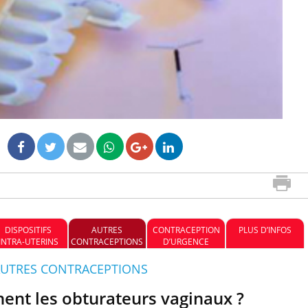
Hantavirus : un cas détecté
chez un touriste en France
Mortalité infantile : un
rapport s’interroge sur son
taux élevé en France
DISPOSITIFS
AUTRES
CONTRACEPTION
PLUS D’INFOS
INTRA-UTERINS
CONTRACEPTIONS
D’URGENCE
: AUTRES CONTRACEPTIONS
nt les obturateurs vaginaux ?