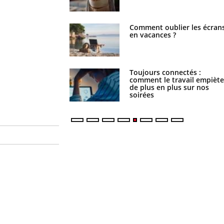
basque
Comment oublier les écran
Chikungunya, dengue, Wes
en vacances ?
Nile : que se passe-t-il dans
le sud de la France ?
Toujours connectés :
Les médicaments GLP-1
comment le travail empiète
protègent-ils aussi les os ?
de plus en plus sur nos
soirées