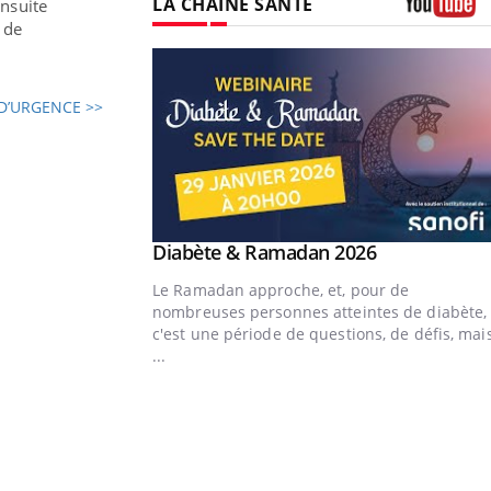
LA CHAÎNE SANTÉ
Ensuite
s de
Youtube
D’URGENCE >>
Youtube
Diabète & Ramadan 2026
Un « jumeau numérique » pour
Youtube
Youtube
faciliter l’accès à la médecine
Le Ramadan approche, et, pour de
Youtube
préventive
nombreuses personnes atteintes de diabète,
Un établissement lié à un groupe mutualiste
c'est une période de questions, de défis, mai
innove en matière de bilan de santé :
...
l'utilisation d'un « jumeau numérique »
permet ...