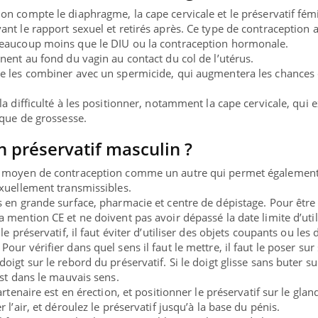
, on compte le
diaphragme
, la
cape cervicale
et le
préservatif fém
ant le rapport sexuel et retirés après. Ce type de contraception 
beaucoup moins que le DIU ou la contraception hormonale.
nnent au fond du vagin
au contact du col de l’utérus.
le
les combiner avec un spermicide
, qui augmentera les chances
 la
difficulté à les positionner
, notamment la cape cervicale, qui 
sque de grossesse.
préservatif masculin ?
un moyen de contraception comme un autre qui permet
également
xuellement transmissibles.
s en grande surface, pharmacie et centre de dépistage. Pour être
la mention CE et ne doivent pas avoir dépassé la
date limite d’uti
 le préservatif,
il faut éviter d’utiliser des objets coupants ou les 
our vérifier dans quel sens il faut le mettre, il faut le poser sur
oigt sur le rebord du préservatif. Si le doigt glisse sans buter su
est dans le mauvais sens.
artenaire est en érection, et positionner le préservatif sur le gland.
 l’air, et déroulez le préservatif jusqu’à la base du pénis.