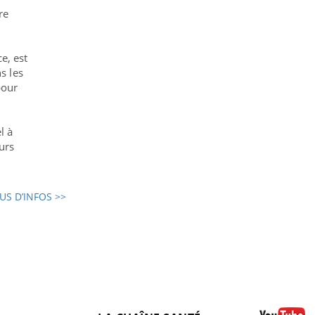
re
e, est
s les
pour
.
l à
ours
US D’INFOS >>