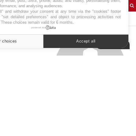
 by email, post, SMS, phone, audio, and video), personalising them,
rformance, and analysing audiences.
l" and withdraw your consent at any time via the "cookies" footer
"set detailed preferences" and object to processing activities not
J'AI MAL
. These choices remain valid for 6 months.
powered by
r choices
Accept all
Cookies settings
SYMPTÔMES
Douleurs de l’avant-pied :
des métatarsalgies à 90 %
liées à problème d’appui