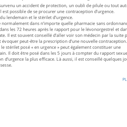
survenu un accident de protection, un oubli de pilule ou tout aut
 il est possible de se procurer une contraception d’urgence.
e du lendemain et le stérilet d’urgence.
te normalement dans n’importe quelle pharmacie sans ordonnanc
ans les 72 heures après le rapport pour le lévonorgestrel et dan
ate. Il est souvent conseillé d’aller voir son médecin par la suite 
et évoquer peut-être la prescription d’une nouvelle contraception
le stérilet posé « en urgence » peut également constituer une
main.
Il doit être posé dans les 5 jours
à compter du rapport sexue
ion d’urgence la plus efficace. Là aussi, il est conseillé quelques j
ssesse.
PL