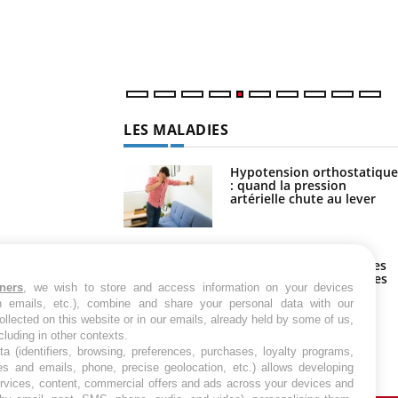
LES MALADIES
Hypotension orthostatique
: quand la pression
artérielle chute au lever
Drépanocytose : une
déformation des globules
rouges aux conséquences
tners
, we wish to store and access information on your devices
graves
in emails, etc.), combine and share your personal data with our
ollected on this website or in our emails, already held by some of us,
Maladie de Charcot
ncluding in other contexts.
(Sclérose latérale
ta (identifiers, browsing, preferences, purchases, loyalty programs,
amyotrophique)
es and emails, phone, precise geolocation, etc.) allows developing
ervices, content, commercial offers and ads across your devices and