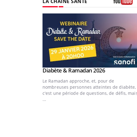
LA CHAÎNE SANTÉ
Youtube
Youtube
 Mains : se
Diabète & Ramadan 2026
Youtube
outube
Le Ramadan approche, et, pour de
 un tout nouveau
nombreuses personnes atteintes de diabète,
lage, piscine, soleil,
c'est une période de questions, de défis, mai
s mains sont ...
...