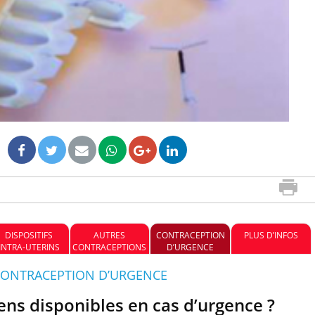
soirées
Grossesse à risque : ce jus
Cancer c
naturel attire l'attention
stratégi
des chercheurs
changé 
basque
Comment oublier les écrans
Chikung
en vacances ?
Nile : q
le sud d
DISPOSITIFS
AUTRES
CONTRACEPTION
PLUS D’INFOS
INTRA-UTERINS
CONTRACEPTIONS
D’URGENCE
: CONTRACEPTION D’URGENCE
ns disponibles en cas d’urgence ?