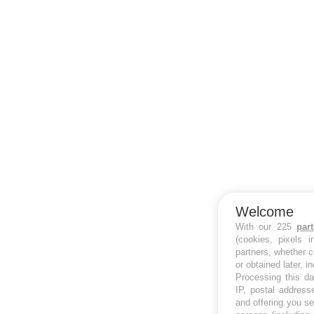
Welcome
With our 225
par
(cookies, pixels 
partners, whether c
or obtained later, i
Processing this da
IP, postal address
and offering you s