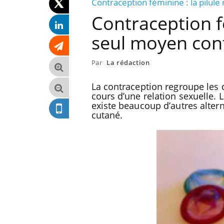
Contraception féminine : la pilule
Contraception fé
seul moyen cont
Par
La rédaction
La contraception regroupe les 
cours d’une relation sexuelle. L
existe beaucoup d’autres altern
cutané.
u sommeil
Syndrome métabolique :
 cerveau !
quels sont les meilleurs
exercices physiques ?