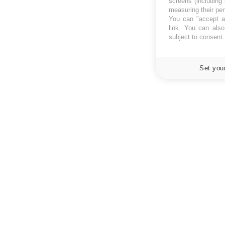
screens (including
measuring their pe
You can "accept al
link
. You can also 
subject to consent
Set you