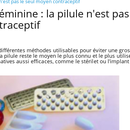
 n'est pas le seul moyen contraceptif
minine : la pilule n'est pas
raceptif
différentes méthodes utilisables pour éviter une gro
a pilule reste le moyen le plus connu et le plus utilis
atives aussi efficaces, comme le stérilet ou l’implan
Mortalité infantile : un
Toujour
rapport s’interroge sur son
comment
taux élevé en France
de plus 