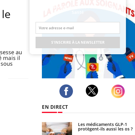
Restez connecté à toute l’actualité de la
 le
Santé
S'INSCRIRE À LA NEWSLETTER
ssesse au
é mais il
t sous
Publicité
Twitter
Facebook
Instagram
EN DIRECT
s connectés :
Les médicaments GLP-1
 le travail empiète
protègent-ils aussi les os ?
en plus sur nos