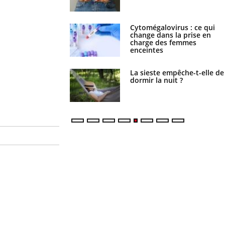
olorectal : une
Cytomégalovirus : ce qui
e simple aurait
change dans la prise en
la donne au Pays
charge des femmes
enceintes
unya, dengue, West
La sieste empêche-t-elle de
ue se passe-t-il dans
dormir la nuit ?
e la France ?