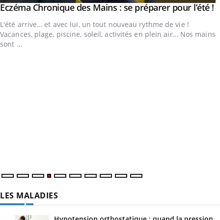
utube
Y
Eczéma Chronique des Mains : se préparer pour l’été !
Youtube
L'été arrive… et avec lui, un tout nouveau rythme de vie !
Vacances, plage, piscine, soleil, activités en plein air… Nos mains
sont ...
LES MALADIES
Hypotension orthostatique : quand la pression