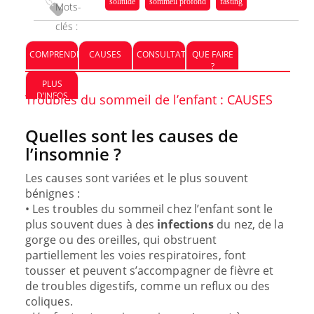
solitude
sommeil profond
fasting
Mots-
clés :
COMPRENDRE
CAUSES
CONSULTATION
QUE FAIRE
?
PLUS
D’INFOS
Troubles du sommeil de l’enfant : CAUSES
Quelles sont les causes de
l’insomnie ?
Les causes sont variées et le plus souvent
bénignes :
• Les troubles du sommeil chez l’enfant sont le
plus souvent dues à des
infections
du nez, de la
gorge ou des oreilles, qui obstruent
partiellement les voies respiratoires, font
tousser et peuvent s’accompagner de fièvre et
de troubles digestifs, comme un reflux ou des
coliques.