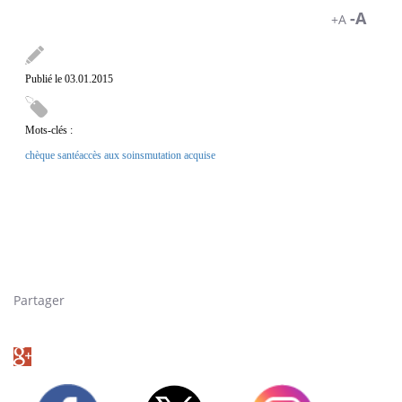
-A
+A
Publié le 03.01.2015
Mots-clés :
chèque santé
accès aux soins
mutation acquise
Un "ticket restau" version
santé, voilà ce que propose une start-up de Montpellier (Hérault).
Les employeurs investissent dans la santé de leurs employés, avec
un chèque de 158 euros par an. Consultez l'article de Pourquoi
Docteur sur le sujet : https://www.pourquoidocteur.fr/Cheque-
Sante---les-entreprises-misent-sur-la-sante-des-salaries-9366.html
Partager