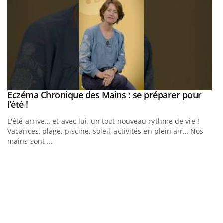
Eczéma Chronique des Mains : se préparer pour
Youtube
Youtube
l’été !
e
L'été arrive… et avec lui, un tout nouveau rythme de vie !
Vacances, plage, piscine, soleil, activités en plein air… Nos
mains sont ...
D
Yo
L
at
dé