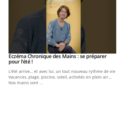
Eczéma Chronique des Mains : se préparer
Youtube
Youtube
pour l’été !
L'été arrive… et avec lui, un tout nouveau rythme de vie !
Vacances, plage, piscine, soleil, activités en plein air…
Nos mains sont ...
Dia
You
Le 
pers
ques