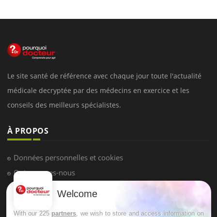
Le site santé de référence avec chaque jour toute l'actualité
médicale decryptée par des médecins en exercice et les
conseils des meilleurs spécialistes.
À PROPOS
Données personnelles et cookies
Qui sommes-nous
Conditions d'utilisation
Welcome
Plan du site
With our 225
partners
, we wish to store and access information on