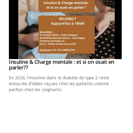
Youtube
Insuline & Charge mentale : et si on osait en
Youtube
Youtube
parler??
En 2026, l'insuline dans le diabète de type 2 reste
entourée d'idées reçues chez les patients comme
parfois chez les soignants.
Ecz
You
pour
L'ét