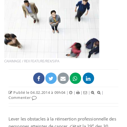
CAIAIMAGE / REX FEATURE/REX/SIPA
Publié le 04.02.2014 à 09h04
|
|
|
|
|
Commenter
Lever les obstacles à la réinsertion professionnelle des
e
personnes atteintes de cancer, c’était la 29
des 30