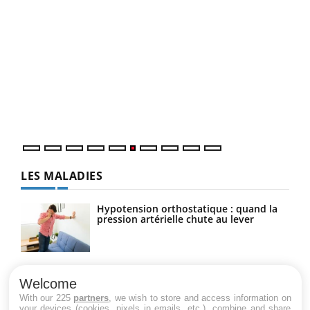
COU
You
Coup
vous
épis
LES MALADIES
Hypotension orthostatique : quand la
pression artérielle chute au lever
Drépanocytose : une déformation des
globules rouges aux conséquences
Welcome
graves
With our 225
partners
, we wish to store and access information on
your devices (cookies, pixels in emails, etc.), combine and share