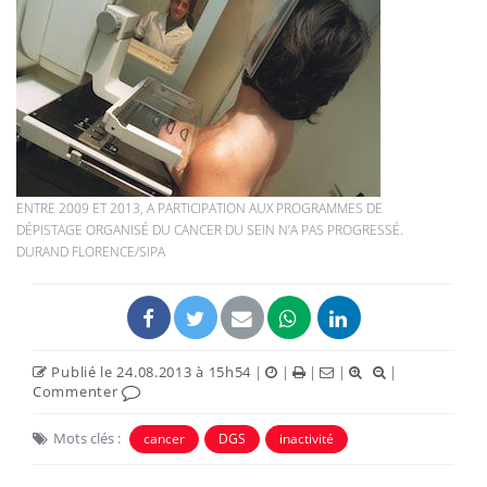
ENTRE 2009 ET 2013, A PARTICIPATION AUX PROGRAMMES DE
DÉPISTAGE ORGANISÉ DU CANCER DU SEIN N’A PAS PROGRESSÉ.
DURAND FLORENCE/SIPA
Publié le 24.08.2013 à 15h54
|
|
|
|
|
Commenter
Mots clés :
cancer
DGS
inactivité