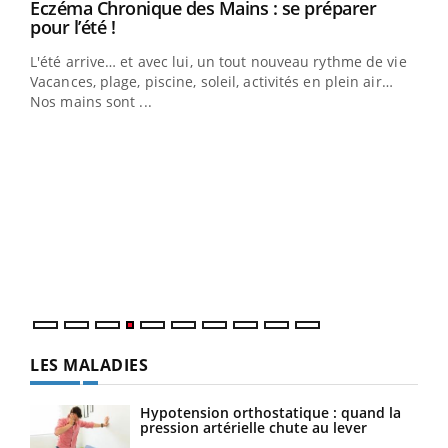
Eczéma Chronique des Mains : se préparer
Youtube
Youtube
pour l’été !
L'été arrive… et avec lui, un tout nouveau rythme de vie !
Vacances, plage, piscine, soleil, activités en plein air…
Nos mains sont ...
Dia
You
Le 
pers
ques
LES MALADIES
Hypotension orthostatique : quand la
pression artérielle chute au lever