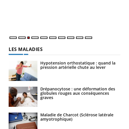
pour
L'ét
Vaca
Nos 
LES MALADIES
Hypotension orthostatique : quand la
pression artérielle chute au lever
Drépanocytose : une déformation des
globules rouges aux conséquences
graves
Maladie de Charcot (Sclérose latérale
amyotrophique)