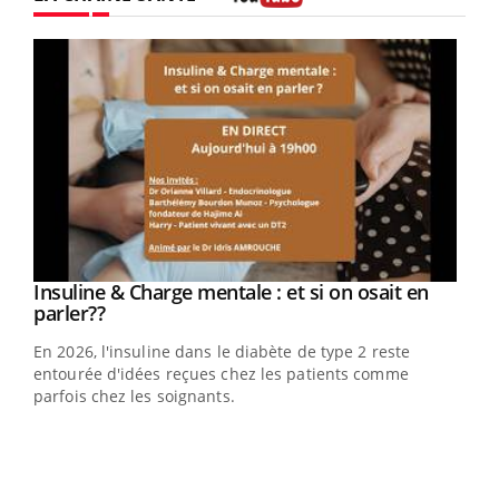
Youtube
Youtube
Insuline & Charge mentale : et si on osait en
Youtube
Youtube
parler??
En 2026, l'insuline dans le diabète de type 2 reste
entourée d'idées reçues chez les patients comme
parfois chez les soignants.
Ecz
You