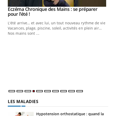
Eczéma Chronique des Mains : se préparer
Youtube
Youtube
pour l’été !
L'été arrive… et avec lui, un tout nouveau rythme de vie !
Vacances, plage, piscine, soleil, activités en plein air…
Nos mains sont ...
Dia
You
Le 
pers
ques
LES MALADIES
Hypotension orthostatique : quand la