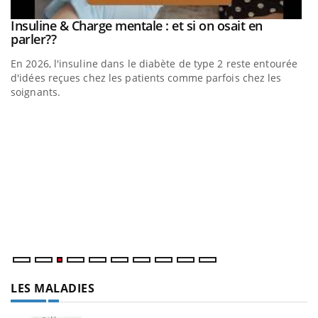
be
Insuline & Charge mentale : et si on osait en
Youtube
Youtube
parler??
En 2026, l'insuline dans le diabète de type 2 reste entourée
a
d'idées reçues chez les patients comme parfois chez les
soignants.
E
Yo
l’
L'
Va
ma
LES MALADIES