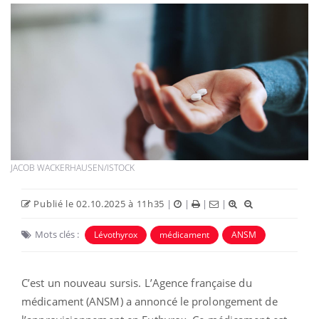
JACOB WACKERHAUSEN/ISTOCK
Publié le 02.10.2025 à 11h35
|
|
|
|
Mots clés :
Lévothyrox
médicament
ANSM
C’est un nouveau sursis. L’Agence française du
médicament (ANSM) a annoncé le prolongement de