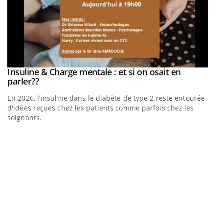
be
Insuline & Charge mentale : et si on osait en
Youtube
Youtube
parler??
En 2026, l'insuline dans le diabète de type 2 reste entourée
a
d'idées reçues chez les patients comme parfois chez les
soignants.
E
Yo
l’
L'
Va
ma