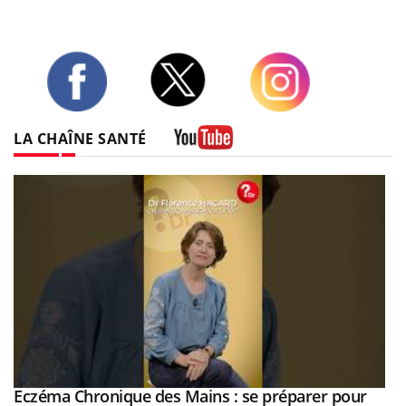
Twitter
Facebook
Instagram
LA CHAÎNE SANTÉ
Youtube
Eczéma Chronique des Mains : se préparer pour
Youtube