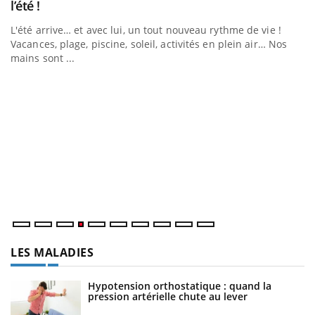
Youtube
l’été !
e
L'été arrive… et avec lui, un tout nouveau rythme de vie !
Vacances, plage, piscine, soleil, activités en plein air… Nos
mains sont ...
D
Yo
L
at
dé
LES MALADIES
Hypotension orthostatique : quand la
pression artérielle chute au lever