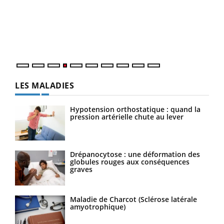
Le 
pers
ques
LES MALADIES
Hypotension orthostatique : quand la
pression artérielle chute au lever
Drépanocytose : une déformation des
globules rouges aux conséquences
graves
Maladie de Charcot (Sclérose latérale
amyotrophique)