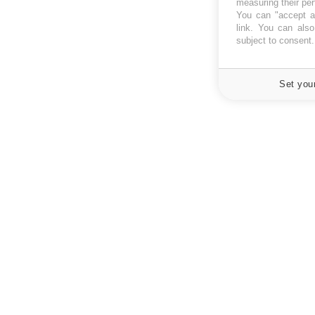
measuring their pe
You can "accept al
link
. You can also 
subject to consent
Set you