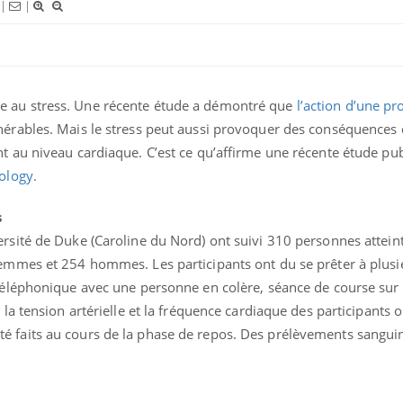
|
|
Les médicaments GLP-1
VIH : la
protègent-ils aussi les os ?
tous les
elle enfi
e au stress. Une récente étude a démontré que
l’action d’une pr
Cytomégalovirus : ce qui
Pourquo
nérables. Mais le stress peut aussi provoquer des conséquences 
change dans la prise en
gâche-t-
charge des femmes
jours de
t au niveau cardiaque. C’est ce qu’affirme une récente étude pub
enceintes
ology.
s
rsité de Duke (Caroline du Nord) ont suivi 310 personnes attein
emmes et 254 hommes. Les participants ont du se prêter à plusie
 téléphonique avec une personne en colère, séance de course sur 
 la tension artérielle et la fréquence cardiaque des participants o
 faits au cours de la phase de repos. Des prélèvements sangui