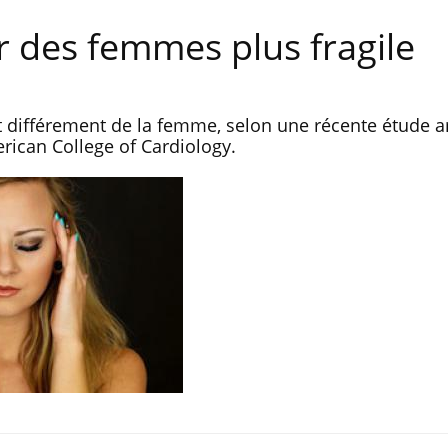
ur des femmes plus fragile
t différement de la femme, selon une récente étude 
erican College of Cardiology.
Chikungunya, dengue,
La siest
West Nile : que se passe-t-
dormir l
il dans le sud de la France ?