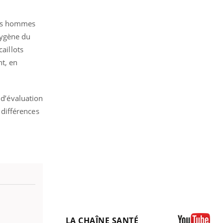
les hommes
xygène du
aillots
t, en
 d’évaluation
différences
LA CHAÎNE SANTÉ