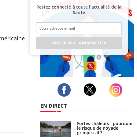
Restez connecté à toute l’actualité de la
Santé
américaine
S'INSCRIRE À LA NEWSLETTER
Publicité
Twitter
Facebook
Instagram
EN DIRECT
e empêche-t-elle de
Fortes chaleurs : pourquoi
a nuit ?
le risque de noyade
grimpe-t-il ?