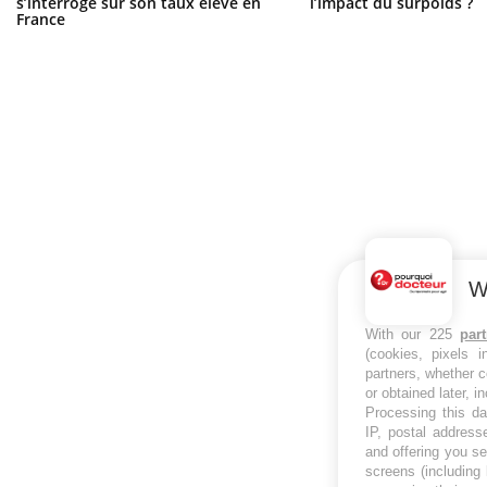
s’interroge sur son taux élevé en
l’impact du surpoids ?
France
W
With our 225
par
(cookies, pixels 
partners, whether c
or obtained later, i
Processing this da
IP, postal address
and offering you s
screens (including