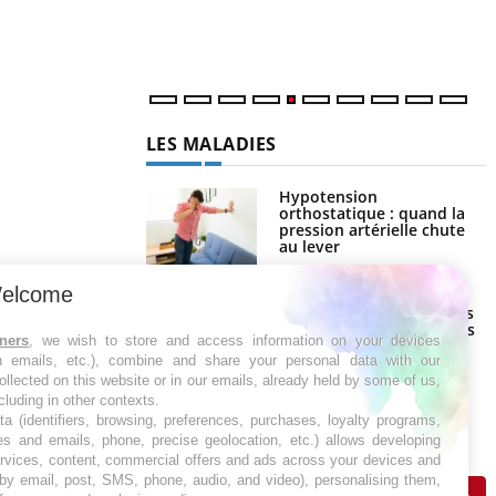
l
p
LES MALADIES
Hypotension
orthostatique : quand la
pression artérielle chute
au lever
elcome
Drépanocytose : une
déformation des globules
rouges aux conséquences
tners
, we wish to store and access information on your devices
graves
in emails, etc.), combine and share your personal data with our
ollected on this website or in our emails, already held by some of us,
Maladie de Charcot
ncluding in other contexts.
(Sclérose latérale
ta (identifiers, browsing, preferences, purchases, loyalty programs,
amyotrophique)
es and emails, phone, precise geolocation, etc.) allows developing
ervices, content, commercial offers and ads across your devices and
 by email, post, SMS, phone, audio, and video), personalising them,