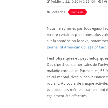
Publié le 22.10.2014 à 22h09
|
|
antile : un
Toujours connectés :
Mots clés :
homicide
terroge sur son
comment le travail
en France
empiète de plus en plus
sur nos soirées
Nous ne sommes pas tous égaux fac
risque : ce jus
Cancer colorectal : une
rendre certaines personnes plus vul
e l'attention
stratégie simple aurait
urs
changé la donne au Pays
sur la santé selon le sexe, notammen
basque
Journal of American College of Cardi
Test physiques et psychologique
Des chercheurs américains de l’unive
maladie cardiaque. Parmi elles, 56 f
calcul mental, dessin, conversation
roulant. Au cours de chaque activité,
évaluées. Les mêmes examens ont été
également été effectués.