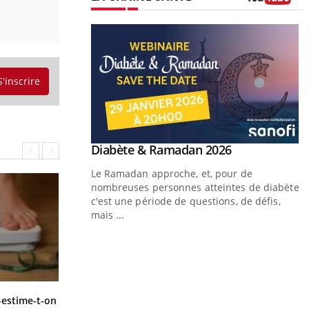
Youtube
S'inscrire
Youtube
 Mains : se
Diabète & Ramadan 2026
Youtube
outube
Le Ramadan approche, et, pour de
 un tout nouveau
nombreuses personnes atteintes de diabète,
plage, piscine,
c'est une période de questions, de défis,
 air… Nos mains sont
mais ...
Y
f
U
Régimes cétogènes : un risque de
-estime-t-on
i
cancer de l’intestin grêle