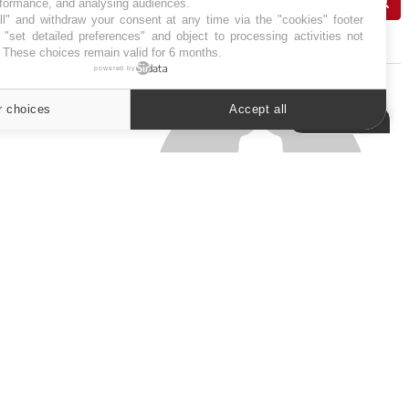
rformance, and analysing audiences.
l" and withdraw your consent at any time via the "cookies" footer
"set detailed preferences" and object to processing activities not
J'AI MAL
. These choices remain valid for 6 months.
powered by
r choices
Accept all
Cookies settings
SYMPTÔMES
Douleurs de l’avant-pied :
des métatarsalgies à 90 %
liées à problème d’appui