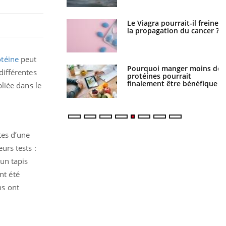
 fin du comprimé
Le Viagra pourrait-il freiner
 jours se profile-t-
la propagation du cancer ?
n ?
otéine
peut
i votre ventre
Pourquoi manger moins de
différentes
il les premiers
protéines pourrait
 vos vacances ?
finalement être bénéfique
liée dans le
tes d’une
urs tests :
un tapis
nt été
ns ont