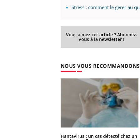
Stress : comment le gérer au qu
Vous aimez cet article ? Abonnez-
vous à la newsletter !
NOUS VOUS RECOMMANDONS
ins :
Carence en fer : comprendre pour
Insu
Youtube
Yout
tube
Youtube
prévenir
osai
es à aborder...
Fatigue, irritabilité, brouillard mental ou
En 20
er des questions
même alopécie… Les symptômes de la
reste
st montrer ...
carence en fer sont multiples ce qui la rend
patie
...
Hantavirus : un cas détecté chez un