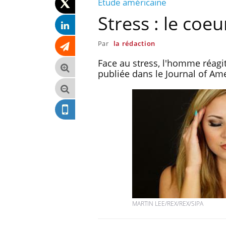
Etude américaine
Stress : le coe
Par
la rédaction
Face au stress, l'homme réagi
publiée dans le Journal of Am
 un cas détecté
Comment oublier les
MARTIN LEE/REX/REX/SIPA
iste en France
écrans en vacances ?