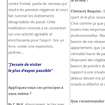
le stress ?
cortex frontal, partie du cerveau qui
stocke les pensées négatives et nous
Clément Requier.
fait ruminer les événements
sport et le plus souv
désagréables du passé. Cette
C’est comme ça que j
méditation consiste à se concentrer
toutes mes responsab
sur une activité agréable et
professionnelles. Mai
enrichissante pour l’esprit : lire un
besoin de me relaxe
livre, visiter une exposition,
appartement, que j’a
jardiner…
véritable havre de pa
disposant des végéta
"J
’essaie de visiter
besoin de prendre du
le plus d’expos possible"
rapport à une situat
debout devant ma pla
m’aide à réflechir et
Appliquez-vous ces principes à
vous même ?
Que recommanderi
Pr C.M-V.
Absolument. Je fais mes