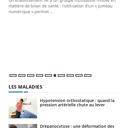
Un établissement lié à un groupe mutualiste innove en
e
matière de bilan de santé : l'utilisation d'un « jumeau
numérique » permet ...
COU
You
Coup
vous
épis
LES MALADIES
Hypotension orthostatique : quand la
pression artérielle chute au lever
Drépanocytose : une déformation des