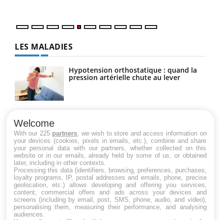
numé
LES MALADIES
Hypotension orthostatique : quand la
pression artérielle chute au lever
Drépanocytose : une déformation des
globules rouges aux conséquences
Welcome
graves
With our 225
partners
, we wish to store and access information on
your devices (cookies, pixels in emails, etc.), combine and share
your personal data with our partners, whether collected on this
website or in our emails, already held by some of us, or obtained
Maladie de Charcot (Sclérose latérale
later, including in other contexts.
amyotrophique)
Processing this data (identifiers, browsing, preferences, purchases,
loyalty programs, IP, postal addresses and emails, phone, precise
geolocation, etc.) allows developing and offering you services,
content, commercial offers and ads across your devices and
screens (including by email, post, SMS, phone, audio, and video),
personalising them, measuring their performance, and analysing
audiences.