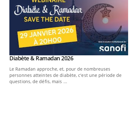
Youtube
Diabète & Ramadan 2026
Youtube
Le Ramadan approche, et, pour de nombreuses
vie !
personnes atteintes de diabète, c'est une période de
…
questions, de défis, mais ...
Un 
You
à l
Un é
mati