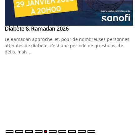
Youtube
Diabète & Ramadan 2026
Youtube
Le Ramadan approche, et, pour de nombreuses personnes
atteintes de diabète, c'est une période de questions, de
défis, mais ...
U
Yo
m
Un
ma
nu