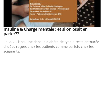
be
Insuline & Charge mentale : et si on osait en
Youtube
Youtube
parler??
En 2026, l'insuline dans le diabète de type 2 reste entourée
a
d'idées reçues chez les patients comme parfois chez les
soignants.
E
Yo
l’
L'
Va
ma