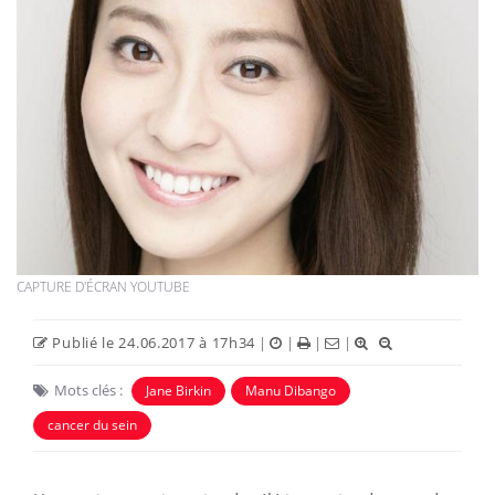
CAPTURE D'ÉCRAN YOUTUBE
Publié le 24.06.2017 à 17h34
|
|
|
|
Mots clés :
Jane Birkin
Manu Dibango
cancer du sein