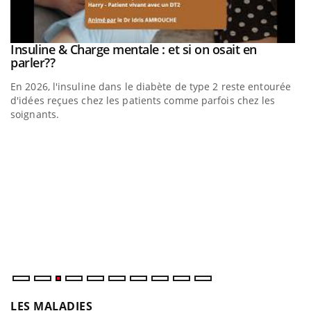
be
Insuline & Charge mentale : et si on osait en
Youtube
Youtube
parler??
En 2026, l'insuline dans le diabète de type 2 reste entourée
a
d'idées reçues chez les patients comme parfois chez les
soignants.
E
Yo
l’
L'
Va
ma
LES MALADIES