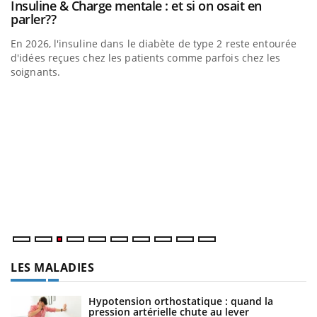
be
Insuline & Charge mentale : et si on osait en
Youtube
Youtube
parler??
En 2026, l'insuline dans le diabète de type 2 reste entourée
a
d'idées reçues chez les patients comme parfois chez les
soignants.
E
Yo
l’
L'
Va
ma
LES MALADIES
Hypotension orthostatique : quand la
pression artérielle chute au lever