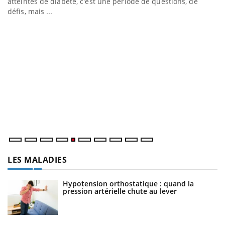
atteintes de diabète, c'est une période de questions, de
défis, mais ...
Un « jumeau numérique » pour faciliter l’accès à la
C
Youtube
Yo
Youtube
médecine préventive
Co
cu
un
LES MALADIES
Hypotension orthostatique : quand la
pression artérielle chute au lever