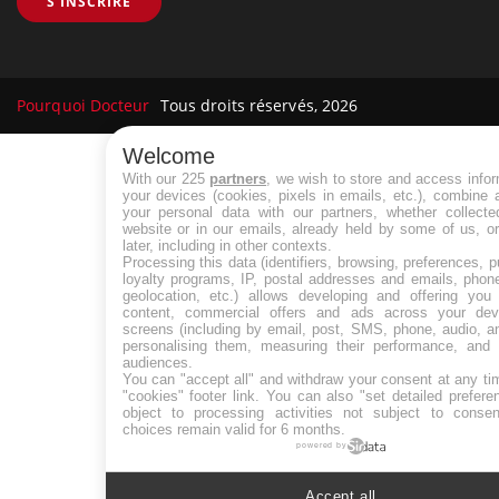
S'INSCRIRE
Pourquoi Docteur
Tous droits réservés, 2026
Welcome
With our 225
partners
, we wish to store and access info
your devices (cookies, pixels in emails, etc.), combine
your personal data with our partners, whether collecte
website or in our emails, already held by some of us, o
later, including in other contexts.
Processing this data (identifiers, browsing, preferences, 
loyalty programs, IP, postal addresses and emails, phon
geolocation, etc.) allows developing and offering you 
content, commercial offers and ads across your de
screens (including by email, post, SMS, phone, audio, a
personalising them, measuring their performance, and 
audiences.
You can "accept all" and withdraw your consent at any ti
"cookies" footer link
. You can also "set detailed prefere
object to processing activities not subject to conse
choices remain valid for 6 months.
powered by
Accept all