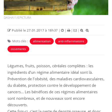
DASHA11/EPICTURA
Publié le 27.01.2017 à 18h37
|
|
|
|
Mots clés :
alimentation
anti-inflammatoire
ossements
Légumes, fruits, poisson, céréales complètes : les
ingrédients d’un régime alimentaire idéal sont là.
Prévention de l’obésité, des maladies cardiovasculaires,
du diabète, protection contre le développement de
cancers… Les bénéfices de ces régimes alimentaires
sont nombreux, et de nouveaux sont encore
découverts.
Cette fois-ci, c’est la perte de densité osseuse, et donc