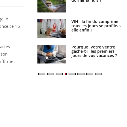
e : que se passe-t-
dormir la nuit ?
le sud de la France ?
ge. A
icaments GLP-1
VIH : la fin du comprimé
t-ils aussi les os ?
tous les jours se profile-t-
oncé ce 15
elle enfin ?
 actes
lovirus : ce qui
Pourquoi votre ventre
ans la prise en
gâche-t-il les premiers
e son
des femmes
jours de vos vacances ?
es
affirmé,