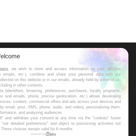
elcome
ER
tners
, we wish to store and access information on your devices
in emails, etc.), combine and share your personal data with our
s les semaines les meilleures
ollected on this website or in our emails, already held by some of us,
ncluding in other contexts.
ta (identifiers, browsing, preferences, purchases, loyalty programs,
es and emails, phone, precise geolocation, etc.) allows developing
ervices, content, commercial offers and ads across your devices and
 by email, post, SMS, phone, audio, and video), personalising them,
RE
rformance, and analysing audiences.
l" and withdraw your consent at any time via the "cookies" footer
"set detailed preferences" and object to processing activities not
. These choices remain valid for 6 months.
powered by