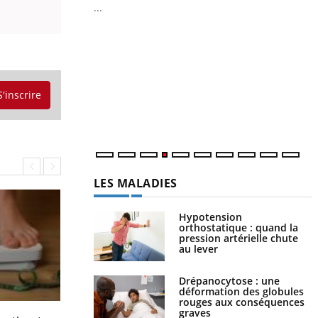
...
Y
L
n
c
m
S'inscrire
LES MALADIES
Hypotension
orthostatique : quand la
pression artérielle chute
au lever
Drépanocytose : une
déformation des globules
rouges aux conséquences
graves
Régimes cétogènes : un risque de