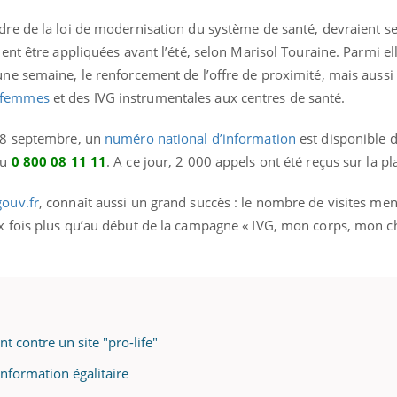
dre de la loi de modernisation du système de santé, devraient se
ient être appliquées avant l’été, selon Marisol Touraine. Parmi ell
ne semaine, le renforcement de l’offre de proximité, mais aussi 
-femmes
et des IVG instrumentales aux centres de santé.
 28 septembre, un
numéro national d’information
est disponible 
au
0 800 08 11 11
. A ce jour, 2 000 appels ont été reçus sur la p
gouv.fr
, connaît aussi un grand succès : le nombre de visites men
ux fois plus qu’au début de la campagne « IVG, mon corps, mon 
nce en fer : comprendre pour
Insuline & Charge ment
ube
Youtube
Youtube
Yout
enir
osait en parler??
nt contre un site "pro-life"
ue, irritabilité, brouillard mental ou
En 2026, l'insuline dans l
 alopécie… Les symptômes de la
reste entourée d'idées re
nformation égalitaire
ce en fer sont multiples ce qui la rend
patients comme parfois ch