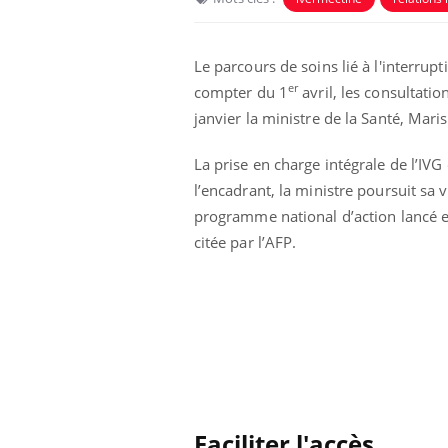
chez un touriste en France
Le parcours de soins lié à l'interrup
Mortalité infantile : un
er
rapport s’interroge sur son
compter du 1
avril, les consultati
taux élevé en France
janvier la ministre de la Santé, Maris
La prise en charge intégrale de l’IV
Grossesse à risque : ce jus
naturel attire l'attention
l’encadrant, la ministre poursuit sa vo
des chercheurs
programme national d’action lancé en
citée par l’AFP.
Faciliter l'accès