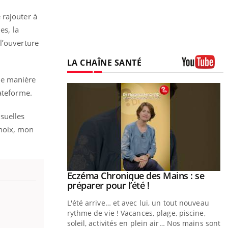
 rajouter à
es, la
l’ouverture
LA CHAÎNE SANTÉ
Youtube
de manière
lateforme.
suelles
choix, mon
ale : et si on
Eczéma Chronique des Mains : se
Youtube
ube
Youtube
préparer pour l’été !
e diabète de type 2
L'été arrive… et avec lui, un tout nouveau
çues chez les
rythme de vie ! Vacances, plage, piscine,
ez les soignants.
soleil, activités en plein air… Nos mains sont