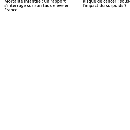
Mortalité infantile : un rapport
Risque de cancer : sous
s’interroge sur son taux élevé en
l’impact du surpoids ?
France