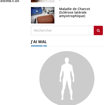
-estime-t-on
cancer de l’intestin grêle
Maladie de Charcot
(Sclérose latérale
amyotrophique)
J'AI MAL