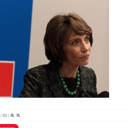
|
|
Comment oublier les
Chikung
 humaines