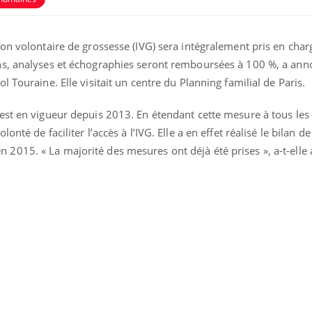
écrans en vacances ?
West Nil
il dans 
tion volontaire de grossesse (IVG) sera intégralement pris en char
Toujours connectés :
Les méd
comment le travail
protègen
ons, analyses et échographies seront remboursées à 100 %, a ann
empiète de plus en plus
ol Touraine. Elle visitait un centre du Planning familial de Paris.
sur nos soirées
G est en vigueur depuis 2013. En étendant cette mesure à tous les
Cancer colorectal : une
Cytoméga
stratégie simple aurait
change d
lonté de faciliter l’accès à l’IVG. Elle a en effet réalisé le bilan d
changé la donne au Pays
charge 
basque
enceint
 2015. « La majorité des mesures ont déjà été prises », a-t-elle 