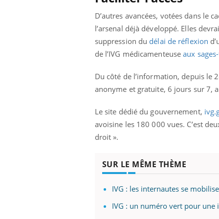
D’autres avancées, votées dans le ca
l’arsenal déjà développé. Elles devra
suppression du
délai de réflexion
d’u
de l’IVG médicamenteuse
aux sages
Du côté de l’information, depuis le
anonyme et gratuite, 6 jours sur 7, 
Le site dédié du gouvernement,
ivg.
avoisine les 180 000 vues. C’est de
droit ».
SUR LE MÊME THÈME
Eczéma Chronique des Mains :
Care
Youtube
Yout
Youtube
expliquer ma maladie
prév
IVG : les internautes se mobilise
Il y a des sujets qui sont faciles à aborder...
Fatig
d'autres non ! D'un côté, poser des questions
même
IVG : un numéro vert pour une i
sur la maladie d'un proche c'est montrer ...
caren