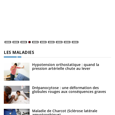
D
Yo
L
at
dé
LES MALADIES
Hypotension orthostatique : quand la
pression artérielle chute au lever
Drépanocytose : une déformation des
globules rouges aux conséquences graves
Maladie de Charcot (Sclérose latérale
amyotrophique)