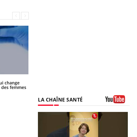
La sieste empêche-t-elle de dormir
ui change
la nuit ?
ge des femmes
LA CHAÎNE SANTÉ
Youtube