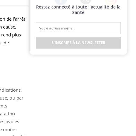
Restez connecté à toute l’actualité de la
Twitter
Facebook
Instagram
Santé
n de l'arrêt
n cause,
 rend plus
acide
S'INSCRIRE À LA NEWSLETTER
indications,
use, ou par
ents
ratation
es ovules
re moins