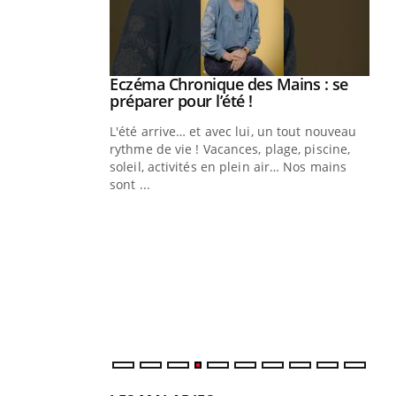
ale : et si on
Eczéma Chronique des Mains : se
Youtube
ube
Youtube
préparer pour l’été !
e diabète de type 2
L'été arrive… et avec lui, un tout nouveau
çues chez les
rythme de vie ! Vacances, plage, piscine,
ez les soignants.
soleil, activités en plein air… Nos mains
sont ...
Di
You
Le 
nom
dia
défi