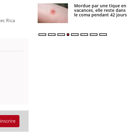
i manger moins
Mordue par une tique en
éines pourrait
vacances, elle reste dans
ent être bénéfique
le coma pendant 42 jours
vec Rica
'inscrire