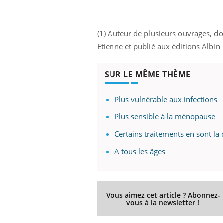
Cytomégalovirus : ce qui
change dans la prise en
charge des femmes
enceintes
(1) Auteur de plusieurs ouvrages, do
Etienne et publié aux éditions Albin
SUR LE MÊME THÈME
Plus vulnérable aux infections
Plus sensible à la ménopause
Certains traitements en sont la
A tous les âges
Vous aimez cet article ? Abonnez-
vous à la newsletter !