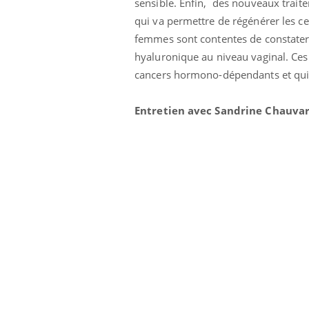
sensible. Enfin, des nouveaux traite
qui va permettre de régénérer les ce
femmes sont contentes de constater q
hyaluronique au niveau vaginal. Ce
cancers hormono-dépendants et qui
Entretien avec Sandrine Chauva
Chikungunya, dengue,
West Nile : que se passe-
t-il dans le sud de la
France ?
Les médicaments GLP-1
protègent-ils aussi les os
?