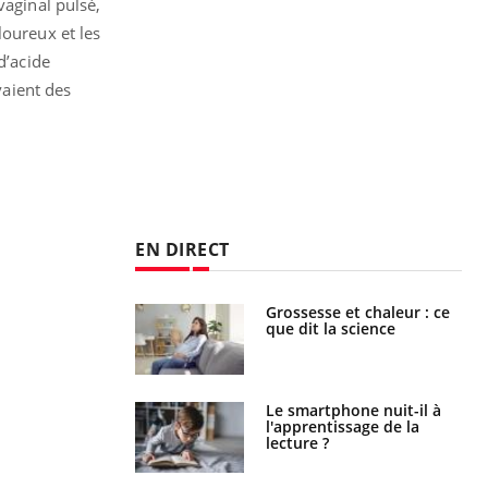
vaginal pulsé,
loureux et les
d’acide
aient des
EN DIRECT
haleurs :
Grossesse et chaleur : ce
i le risque de
que dit la science
rimpe-t-il ?
a pourrait-il
Le smartphone nuit-il à
la propagation du
l'apprentissage de la
lecture ?