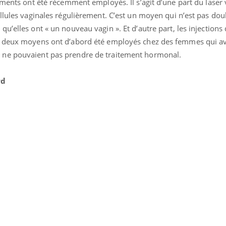
ments ont été récemment employés. Il s’agit d’une part du laser 
llules vaginales régulièrement. C’est un moyen qui n’est pas dou
u’elles ont « un nouveau vagin ». Et d’autre part, les injections 
s deux moyens ont d’abord été employés chez des femmes qui av
 ne pouvaient pas prendre de traitement hormonal.
rd
La sieste empêche-t-elle
Fortes c
de dormir la nuit ?
pourquo
noyade g
VIH : la fin du comprimé
Le Viagr
tous les jours se profile-t-
freiner 
elle enfin ?
cancer ?