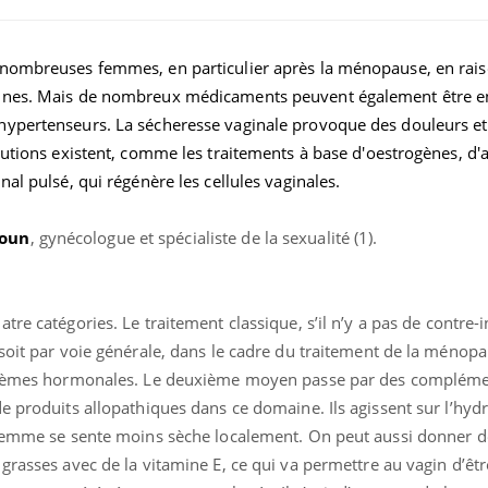
nombreuses femmes, en particulier après la ménopause, en raiso
nines. Mais de nombreux médicaments peuvent également être e
hypertenseurs. La sécheresse vaginale provoque des douleurs et
lutions existent, comme les traitements à base d'oestrogènes, d'
al pulsé, qui régénère les cellules vaginales.
moun
, gynécologue et spécialiste de la sexualité (1).
uatre catégories. Le traitement classique, s’il n’y a pas de contre-
soit par voie générale, dans le cadre du traitement de la ménopa
s crèmes hormonales. Le deuxième moyen passe par des complém
e produits allopathiques dans ce domaine. Ils agissent sur l’hyd
 femme se sente moins sèche localement. On peut aussi donner d
grasses avec de la vitamine E, ce qui va permettre au vagin d’êt