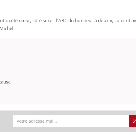
Pourquoi votre ventre
Pourquo
gâche-t-il les premiers
de prot
jours de vos vacances ?
finalem
nt « côté cœur, côté sexe : l’ABC du bonheur à deux », co-écrit a
 Michel.
 cause
S