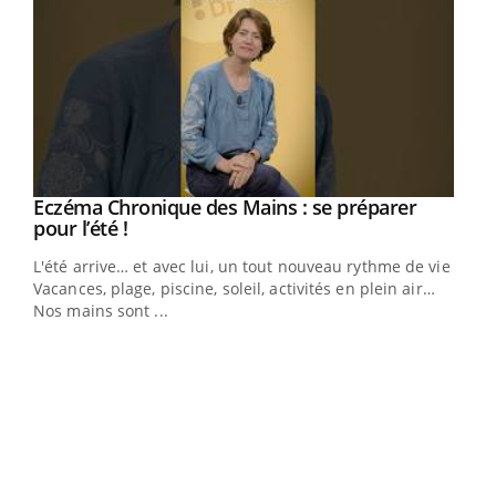
Eczéma Chronique des Mains : se préparer
Youtube
Youtube
pour l’été !
L'été arrive… et avec lui, un tout nouveau rythme de vie !
Vacances, plage, piscine, soleil, activités en plein air…
Nos mains sont ...
Dia
You
Le 
pers
ques