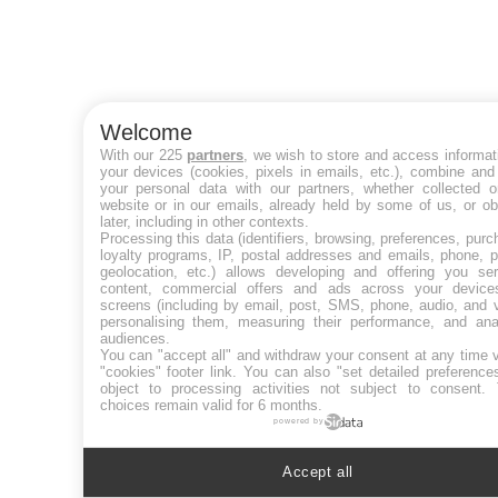
Welcome
With our 225
partners
, we wish to store and access informat
your devices (cookies, pixels in emails, etc.), combine and
your personal data with our partners, whether collected o
website or in our emails, already held by some of us, or ob
later, including in other contexts.
Processing this data (identifiers, browsing, preferences, purc
loyalty programs, IP, postal addresses and emails, phone, p
geolocation, etc.) allows developing and offering you ser
content, commercial offers and ads across your devic
screens (including by email, post, SMS, phone, audio, and v
personalising them, measuring their performance, and ana
audiences.
You can "accept all" and withdraw your consent at any time v
"cookies" footer link
. You can also "set detailed preference
object to processing activities not subject to consent.
choices remain valid for 6 months.
powered by
Accept all