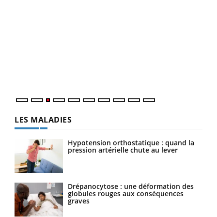
Ecz
You
pour
L'ét
Vaca
Nos 
LES MALADIES
Hypotension orthostatique : quand la
pression artérielle chute au lever
Drépanocytose : une déformation des
globules rouges aux conséquences
graves