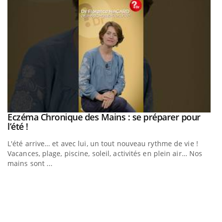
Eczéma Chronique des Mains : se préparer pour
Youtube
Youtube
l’été !
L'été arrive… et avec lui, un tout nouveau rythme de vie !
Vacances, plage, piscine, soleil, activités en plein air… Nos
mains sont ...
Youtube
Diabète & Ramadan 2026
U
Youtube
Yo
m