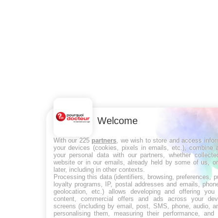
Welcome
With our 225
partners
, we wish to store and access info
your devices (cookies, pixels in emails, etc.), combine
your personal data with our partners, whether collecte
website or in our emails, already held by some of us, o
later, including in other contexts.
Processing this data (identifiers, browsing, preferences, 
loyalty programs, IP, postal addresses and emails, phon
geolocation, etc.) allows developing and offering you 
content, commercial offers and ads across your de
screens (including by email, post, SMS, phone, audio, a
personalising them, measuring their performance, and 