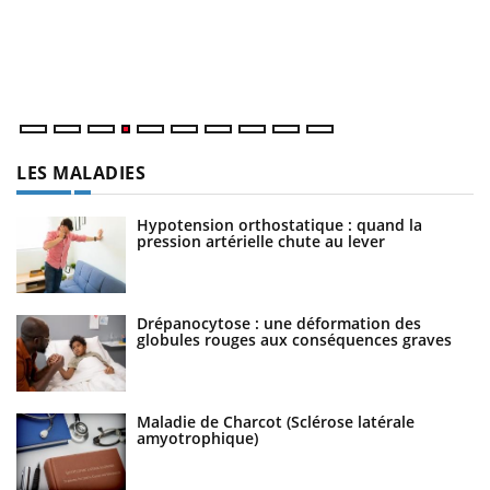
Le Ramadan approche, et, pour de nombreuses personnes
Un
atteintes de diabète, c'est une période de questions, de
ma
défis, mais ...
nu
LES MALADIES
Hypotension orthostatique : quand la
pression artérielle chute au lever
Drépanocytose : une déformation des
globules rouges aux conséquences graves
Maladie de Charcot (Sclérose latérale
amyotrophique)