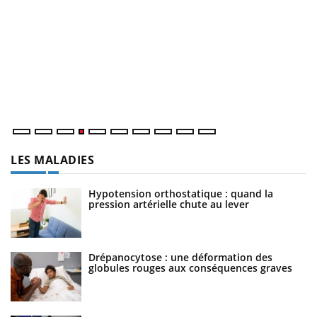
D
Yo
L
at
dé
LES MALADIES
Hypotension orthostatique : quand la
pression artérielle chute au lever
Drépanocytose : une déformation des
globules rouges aux conséquences graves