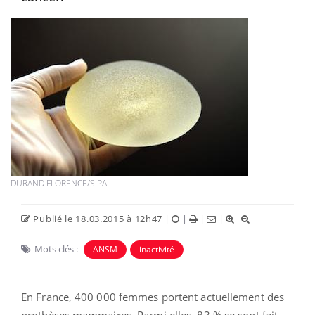
DURAND FLORENCE/SIPA
Publié le 18.03.2015 à 12h47
|
|
|
|
Mots clés :
ANSM
inactivité
En France, 400 000 femmes portent actuellement des
prothèses mammaires. Parmi elles, 83 % se sont fait