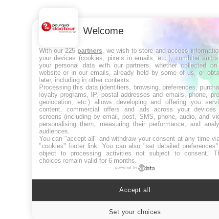
Welcome
With our 225
partners
, we wish to store and access informati
your devices (cookies, pixels in emails, etc.), combine and 
your personal data with our partners, whether collected on 
website or in our emails, already held by some of us, or obt
later, including in other contexts.
Processing this data (identifiers, browsing, preferences, purch
loyalty programs, IP, postal addresses and emails, phone, pr
geolocation, etc.) allows developing and offering you servi
content, commercial offers and ads across your devices
screens (including by email, post, SMS, phone, audio, and vi
personalising them, measuring their performance, and analy
audiences.
You can "accept all" and withdraw your consent at any time vi
"cookies" footer link
. You can also "set detailed preferences
object to processing activities not subject to consent. T
choices remain valid for 6 months.
powered by
Accept all
Set your choices
Cookies sett