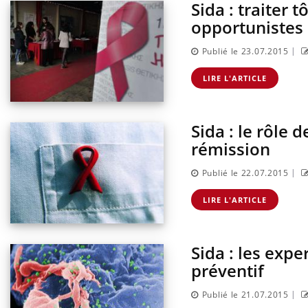
Sida : traiter 
opportunistes
|
Publié le 23.07.2015
LIRE L'ARTICLE
Sida : le rôle 
rémission
|
Publié le 22.07.2015
lier les
Chikungunya, dengue,
acances ?
West Nile : que se passe-t-
LIRE L'ARTICLE
il dans le sud de la France ?
Sida : les expe
nnectés :
Les médicaments GLP-1
travail
protègent-ils aussi les os ?
préventif
plus en plus
ées
|
Publié le 21.07.2015