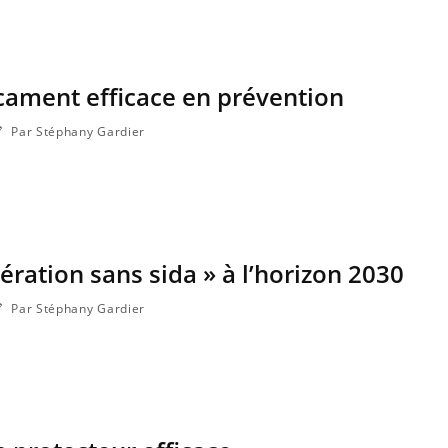
Pourquoi votre ventre
Pourquo
gâche-t-il les premiers
protéine
jours de vos vacances ?
finalem
cament efficace en prévention
Par Stéphany Gardier
ération sans sida » à l’horizon 2030
Par Stéphany Gardier