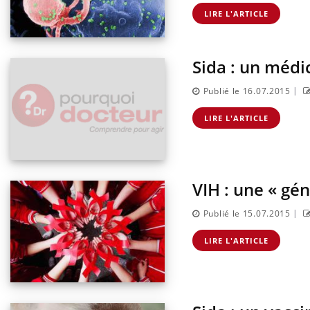
ectal : une
Cytomégalovirus : ce qui
mple aurait
change dans la prise en
LIRE L'ARTICLE
onne au Pays
charge des femmes
enceintes
Sida : un médi
|
Publié le 16.07.2015
LIRE L'ARTICLE
VIH : une « gén
|
Publié le 15.07.2015
LIRE L'ARTICLE