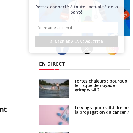
Restez connecté à toute l’actualité de la
Santé
Publicité
S'INSCRIRE À LA NEWSLETTER
e
Twitter
Facebook
Instagram
EN DIRECT
haleurs : pourquoi
Grossesse et chaleur : ce
ue de noyade
que dit la science
-il ?
nt
a pourrait-il freiner
Le smartphone nuit-il à
gation du cancer ?
l'apprentissage de la
lecture ?