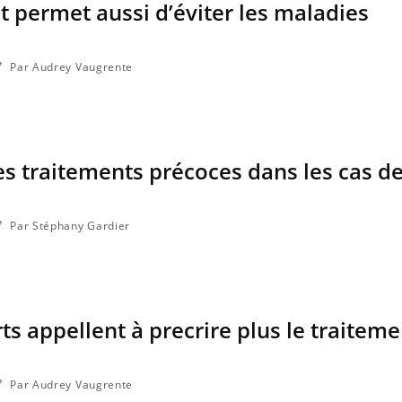
tôt permet aussi d’éviter les maladies
Par Audrey Vaugrente
des traitements précoces dans les cas d
Par Stéphany Gardier
La sieste empêche-t-elle de
Fortes c
dormir la nuit ?
le risq
grimpe-t
rts appellent à precrire plus le traiteme
VIH : la fin du comprimé
Le Viagr
tous les jours se profile-t-
la propa
elle enfin ?
Par Audrey Vaugrente