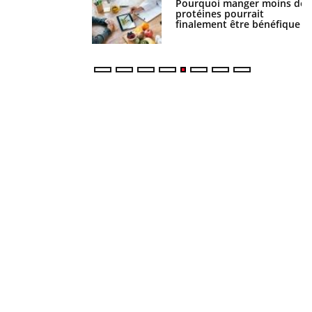
i manger moins de
Mordue par une tique en
s pourrait
vacances, elle reste dans le
ent être bénéfique
coma pendant 42 jours