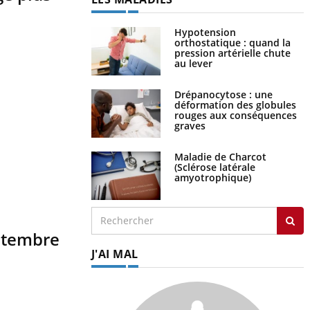
Hypotension
orthostatique : quand la
pression artérielle chute
au lever
Drépanocytose : une
déformation des globules
rouges aux conséquences
graves
Maladie de Charcot
(Sclérose latérale
amyotrophique)
eptembre
J'AI MAL