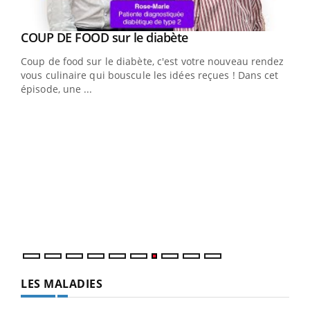
Youtube
cès
COUP DE FOOD sur le diabète
Youtube
Coup de food sur le diabète, c'est votre nouveau rendez-
 en
vous culinaire qui bouscule les idées reçues ! Dans cet
u
épisode, une ...
Qua
You
"Les
trav
DRH 
LES MALADIES