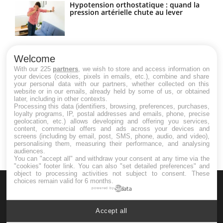
Hypotension orthostatique : quand la
pression artérielle chute au lever
Drépanocytose : une déformation des
globules rouges aux conséquences
Welcome
graves
With our 225
partners
, we wish to store and access information on
your devices (cookies, pixels in emails, etc.), combine and share
your personal data with our partners, whether collected on this
website or in our emails, already held by some of us, or obtained
Maladie de Charcot (Sclérose latérale
later, including in other contexts.
amyotrophique)
Processing this data (identifiers, browsing, preferences, purchases,
loyalty programs, IP, postal addresses and emails, phone, precise
geolocation, etc.) allows developing and offering you services,
content, commercial offers and ads across your devices and
screens (including by email, post, SMS, phone, audio, and video),
personalising them, measuring their performance, and analysing
audiences.
You can "accept all" and withdraw your consent at any time via the
"cookies" footer link
. You can also "set detailed preferences" and
object to processing activities not subject to consent. These
choices remain valid for 6 months.
powered by
Accept all