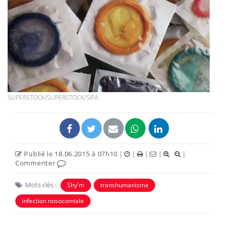
SUPERSTOCK/SUPERSTOCK/SIPA
Publié le 18.06.2015 à 07h10
|
|
|
|
|
Commenter
Mots clés :
Shy'm
transhumanisme
infection nosocomiale