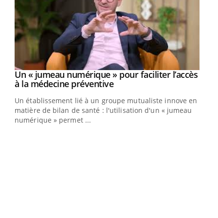
Un « jumeau numérique » pour faciliter l’accès
Youtube
Youtube
à la médecine préventive
Un établissement lié à un groupe mutualiste innove en
e
matière de bilan de santé : l'utilisation d'un « jumeau
numérique » permet ...
COU
You
Coup
vous
épis