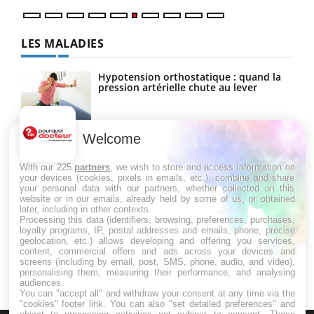
LES MALADIES
Hypotension orthostatique : quand la
pression artérielle chute au lever
Welcome
Drépanocytose : une déformation des
globules rouges aux conséquences
graves
With our 225
partners
, we wish to store and access information on
your devices (cookies, pixels in emails, etc.), combine and share
your personal data with our partners, whether collected on this
website or in our emails, already held by some of us, or obtained
Maladie de Charcot (Sclérose latérale
later, including in other contexts.
amyotrophique)
Processing this data (identifiers, browsing, preferences, purchases,
loyalty programs, IP, postal addresses and emails, phone, precise
geolocation, etc.) allows developing and offering you services,
content, commercial offers and ads across your devices and
screens (including by email, post, SMS, phone, audio, and video),
personalising them, measuring their performance, and analysing
audiences.
You can "accept all" and withdraw your consent at any time via the
"cookies" footer link
. You can also "set detailed preferences" and