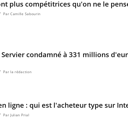
t plus compétitrices qu'on ne le pens
Par Camille Sabourin
 Servier condamné à 331 millions d'eu
Par la rédaction
Fortes chaleurs : pourquoi
Grossess
le risque de noyade
que dit 
grimpe-t-il ?
ligne : qui est l'acheteur type sur Int
Le Viagra pourrait-il freiner
Le smart
la propagation du cancer ?
l'appren
lecture 
Par Julian Prial