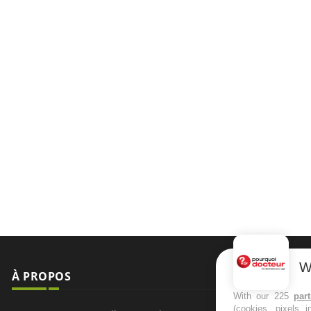
W
À PROPOS
NEWSLETT
With our 225
par
(cookies, pixels 
Recevez toute