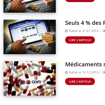
Seuls 4 % des 
|
Publié le 21.01.2014
LIRE L'ARTICLE
Médicaments sur
|
Publié le 12.12.2013
LIRE L'ARTICLE
Eczé
Yout
expl
Il y 
d'aut