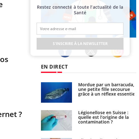
e
Restez connecté à toute l’actualité de la
Santé
Publicité
S'INSCRIRE À LA NEWSLETTER
ros
Twitter
Facebook
Instagram
EN DIRECT
e et chaleur : ce
Mordue par un barracuda,
la science
une petite fille secourue
grâce à un réflexe essentiel
ernet ?
phone nuit-il à
Légionellose en Suisse :
tissage de la
quelle est l’origine de la
?
contamination ?