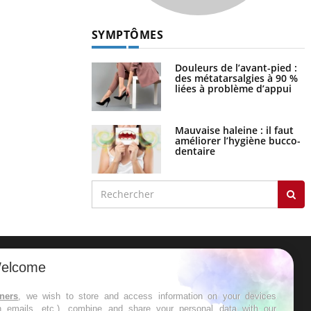
SYMPTÔMES
Douleurs de l’avant-pied :
des métatarsalgies à 90 %
liées à problème d’appui
Mauvaise haleine : il faut
améliorer l’hygiène bucco-
dentaire
elcome
ER
tners
, we wish to store and access information on your devices
in emails, etc.), combine and share your personal data with our
s les semaines les meilleures