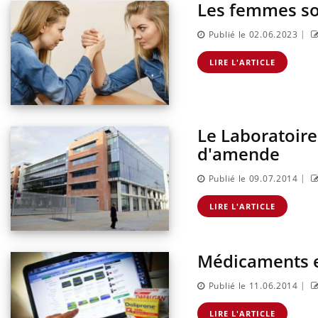
Les femmes son
|
Publié le 02.06.2023
LIRE L'ARTICLE
Le Laboratoire
d'amende
|
Publié le 09.07.2014
LIRE L'ARTICLE
Médicaments en 
|
Publié le 11.06.2014
LIRE L'ARTICLE