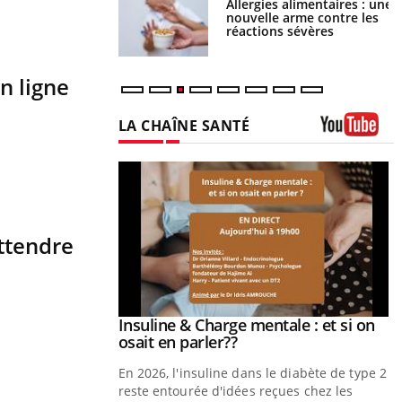
par une tique en
Allergies alimentaires : une
, elle reste dans le
nouvelle arme contre les
ndant 42 jours
réactions sévères
n ligne
LA CHAÎNE SANTÉ
Youtube
attendre
prendre pour
Insuline & Charge mentale : et si on
Youtube
Youtube
osait en parler??
illard mental ou
En 2026, l'insuline dans le diabète de type 2
tômes de la
reste entourée d'idées reçues chez les