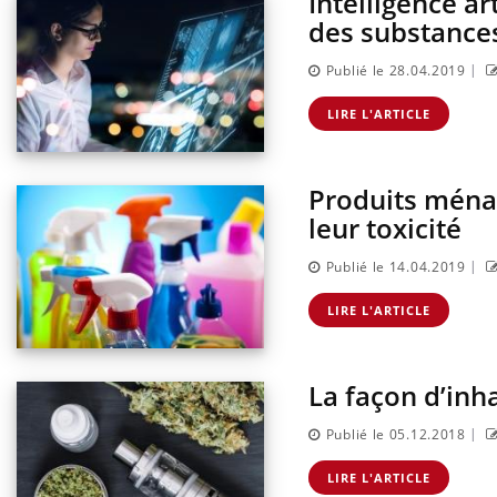
Intelligence art
des substance
|
Publié le 28.04.2019
LIRE L'ARTICLE
Produits ména
leur toxicité
|
Publié le 14.04.2019
LIRE L'ARTICLE
La façon d’inha
Carence en fer : comprendre pour
Youtube
|
Publié le 05.12.2018
Youtube
prévenir
LIRE L'ARTICLE
Fatigue, irritabilité, brouillard mental ou