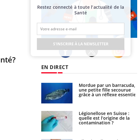
Restez connecté à toute l’actualité de la
Santé
Publicité
S'INSCRIRE À LA NEWSLETTER
anté?
Twitter
Facebook
Instagram
EN DIRECT
e et chaleur : ce
Mordue par un barracuda,
la science
une petite fille secourue
grâce à un réflexe essentiel
phone nuit-il à
Légionellose en Suisse :
tissage de la
quelle est l’origine de la
?
contamination ?