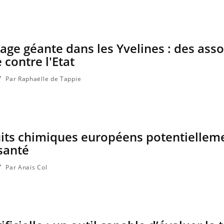
Pourquoi manger moins de
Mordue 
protéines pourrait
vacances
finalement être bénéfique
coma pe
ge géante dans les Yvelines : des asso
 contre l'Etat
Par Raphaëlle de Tappie
its chimiques européens potentiellem
 santé
Par Anaïs Col