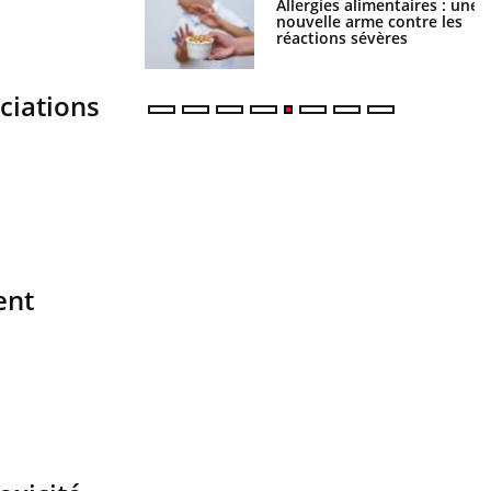
par une tique en
Allergies alimentaires : une
, elle reste dans le
nouvelle arme contre les
ndant 42 jours
réactions sévères
ciations
ent