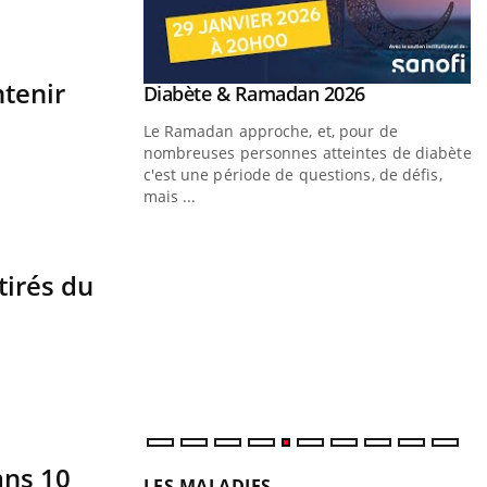
ntenir
Youtube
 Mains : se
Diabète & Ramadan 2026
Youtube
outube
Le Ramadan approche, et, pour de
 un tout nouveau
nombreuses personnes atteintes de diabète,
plage, piscine,
c'est une période de questions, de défis,
 air… Nos mains sont
mais ...
Y
f
tirés du
U
i
l
p
ans 10
LES MALADIES