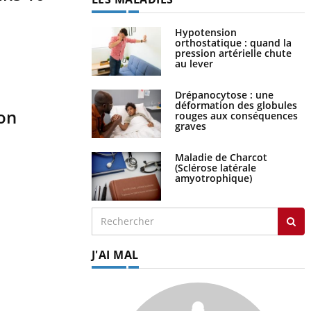
Hypotension
orthostatique : quand la
pression artérielle chute
au lever
Drépanocytose : une
déformation des globules
ion
rouges aux conséquences
graves
Maladie de Charcot
(Sclérose latérale
amyotrophique)
J'AI MAL