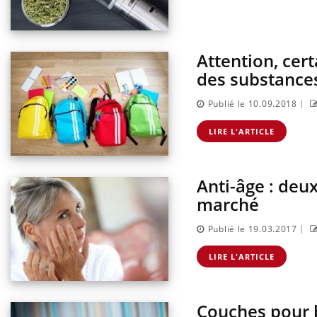
même alopécie… Les symptômes de la
carence en fer sont multiples ce qui la rend
...
Attention, cer
ins :
Insu
Yout
tube
osai
des substance
es à aborder...
En 20
|
Publié le 10.09.2018
er des questions
reste
st montrer ...
patie
LIRE L'ARTICLE
Anti-âge : deu
marché
|
Publié le 19.03.2017
LIRE L'ARTICLE
Couches pour b