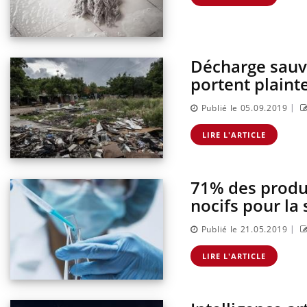
rus : ce qui
Pourquoi votre ventre
la prise en
gâche-t-il les premiers
 femmes
jours de vos vacances ?
Décharge sauva
portent plainte
|
Publié le 05.09.2019
LIRE L'ARTICLE
71% des produ
nocifs pour la
|
Publié le 21.05.2019
LIRE L'ARTICLE