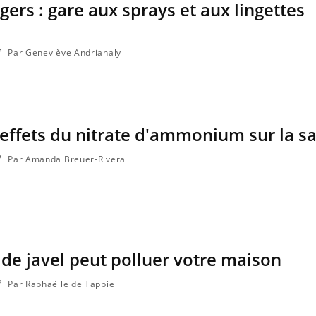
ers : gare aux sprays et aux lingettes
Par Geneviève Andrianaly
 effets du nitrate d'ammonium sur la s
Par Amanda Breuer-Rivera
Fortes chaleurs : pourquoi
Grossess
le risque de noyade
que dit 
grimpe-t-il ?
u de javel peut polluer votre maison
Le Viagra pourrait-il freiner
Le smart
la propagation du cancer ?
l'appren
lecture 
Par Raphaëlle de Tappie