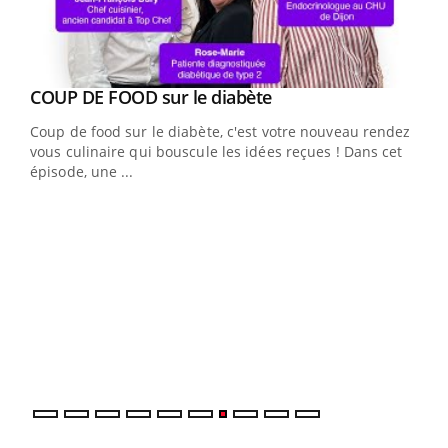
Youtube
cès
COUP DE FOOD sur le diabète
Youtube
Coup de food sur le diabète, c'est votre nouveau rendez-
 en
vous culinaire qui bouscule les idées reçues ! Dans cet
u
épisode, une ...
Qua
You
"Les
trav
DRH 