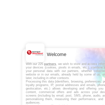
Welcome
With our 225
partners
, we wish to store and access info
your devices (cookies, pixels in emails, etc.), combine
your personal data with our partners, whether collecte
website or in our emails, already held by some of us, o
later, including in other contexts.
Processing this data (identifiers, browsing, preferences, 
loyalty programs, IP, postal addresses and emails, phon
geolocation, etc.) allows developing and offering you 
content, commercial offers and ads across your de
screens (including by email, post, SMS, phone, audio, a
personalising them, measuring their performance, and 
audiences.