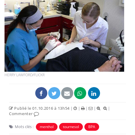
HERRY LAWFORD/FLICKR
Publié le 01.10.2016 à 13h54
|
|
|
|
|
Commenter
Mots clés :
menthol
tournesol
BPA