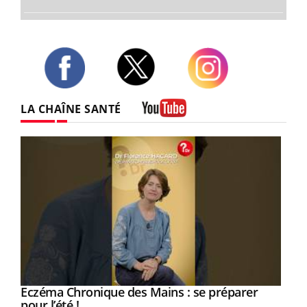
Twitter
Facebook
Instagram
LA CHAÎNE SANTÉ
Youtube
Eczéma Chronique des Mains : se préparer
Youtube
Youtube
pour l’été !