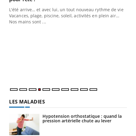
L'été arrive… et avec lui, un tout nouveau rythme de vie !
Vacances, plage, piscine, soleil, activités en plein air…
Nos mains sont ...
Dia
You
Le 
pers
ques
LES MALADIES
Hypotension orthostatique : quand la
pression artérielle chute au lever