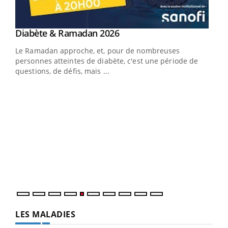
LA CHAÎNE SANTÉ
Youtube